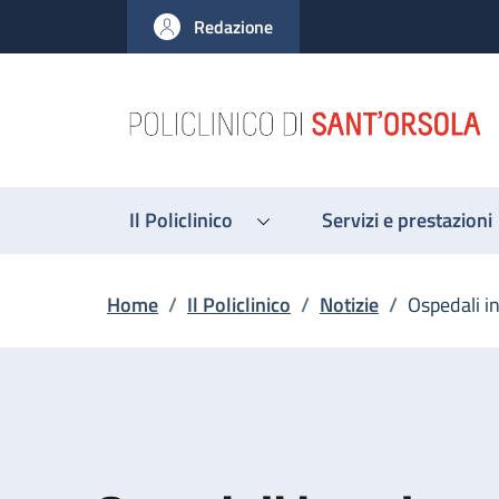
Salta al contenuto principale
Skip to footer content
Redazione
Il Policlinico
Servizi e prestazioni
Briciole di pane
Home
/
Il Policlinico
/
Notizie
/
Ospedali i