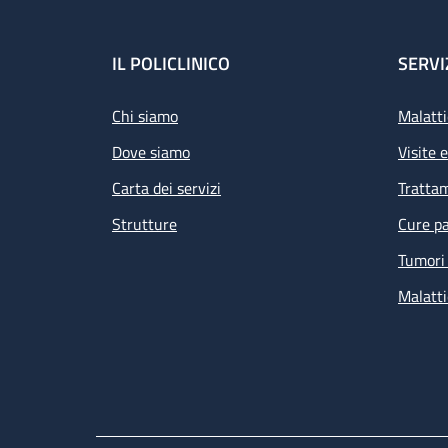
Footer
IL POLICLINICO
SERVI
Chi siamo
Malatti
Dove siamo
Visite 
Carta dei servizi
Tratta
Strutture
Cure pa
Tumori 
Malatti