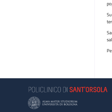
po
Su
te
Sa
sa
Pe