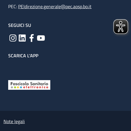
PEC:
PEIdirezione.generale@pec.aosp.bo.it
SEGUICI SU
SCARICA L'APP
Useful links section
Small prints
Note legali