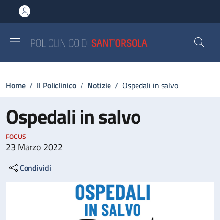
Salta al contenuto principale
Skip to footer content
Briciole di pane
Home
/
Il Policlinico
/
Notizie
/
Ospedali in salvo
Ospedali in salvo
FOCUS
23 Marzo 2022
Condividi