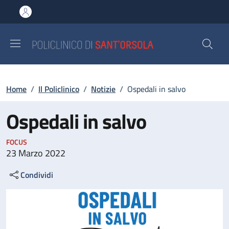
Salta al contenuto principale
Skip to footer content
Briciole di pane
Home
/
Il Policlinico
/
Notizie
/
Ospedali in salvo
Ospedali in salvo
FOCUS
23 Marzo 2022
Condividi