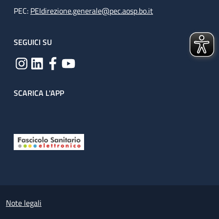
PEC:
PEIdirezione.generale@pec.aosp.bo.it
SEGUICI SU
SCARICA L'APP
Useful links section
Small prints
Note legali