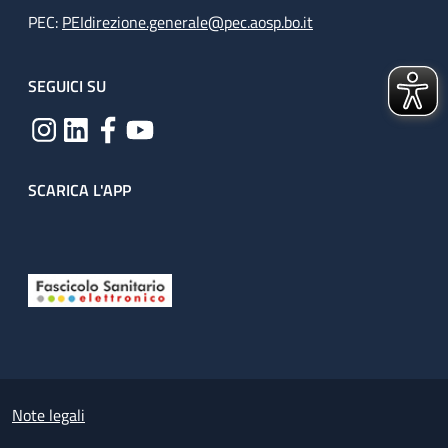
PEC:
PEIdirezione.generale@pec.aosp.bo.it
SEGUICI SU
SCARICA L'APP
Useful links section
Small prints
Note legali