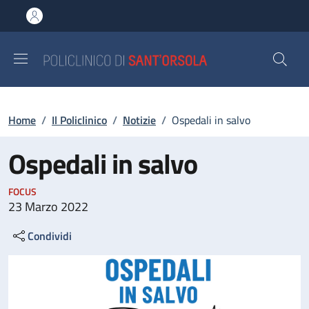
Salta al contenuto principale
Skip to footer content
Briciole di pane
Home
/
Il Policlinico
/
Notizie
/
Ospedali in salvo
Ospedali in salvo
FOCUS
23 Marzo 2022
Condividi