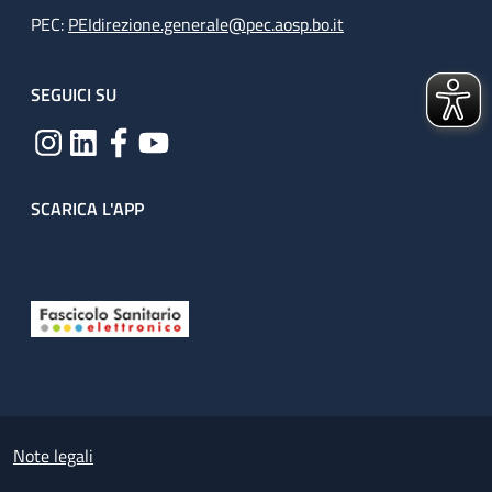
PEC:
PEIdirezione.generale@pec.aosp.bo.it
SEGUICI SU
SCARICA L'APP
Useful links section
Small prints
Note legali