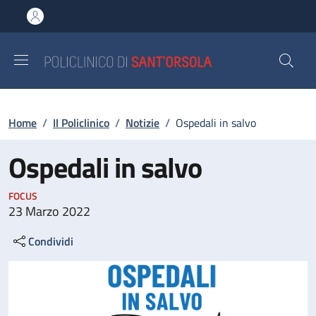
Salta al contenuto principale
Skip to footer content
Briciole di pane
Home
/
Il Policlinico
/
Notizie
/
Ospedali in salvo
Ospedali in salvo
FOCUS
23 Marzo 2022
Condividi