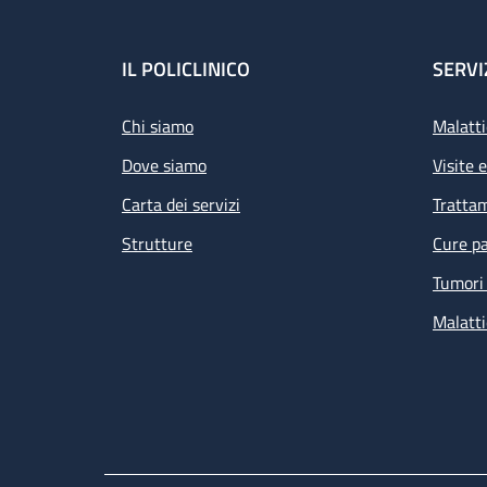
Footer
IL POLICLINICO
SERVI
Chi siamo
Malatti
Dove siamo
Visite 
Carta dei servizi
Tratta
Strutture
Cure pa
Tumori 
Malatti