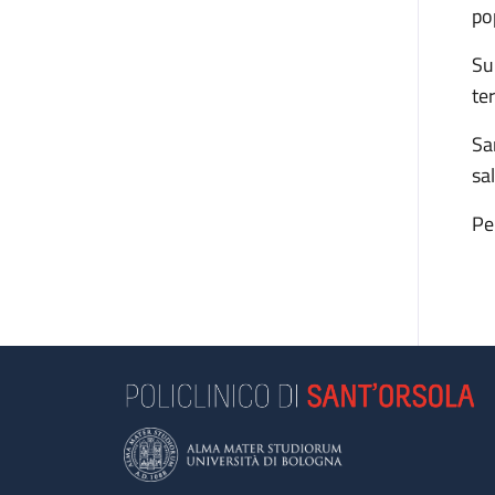
po
Su
te
Sa
sa
Pe