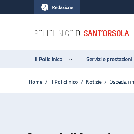
Salta al contenuto principale
Skip to footer content
Redazione
Il Policlinico
Servizi e prestazioni
Briciole di pane
Home
/
Il Policlinico
/
Notizie
/
Ospedali i