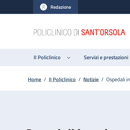
Salta al contenuto principale
Skip to footer content
Redazione
Il Policlinico
Servizi e prestazioni
Briciole di pane
Home
/
Il Policlinico
/
Notizie
/
Ospedali i