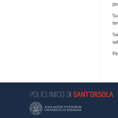
po
Su
te
Sa
sa
Pe