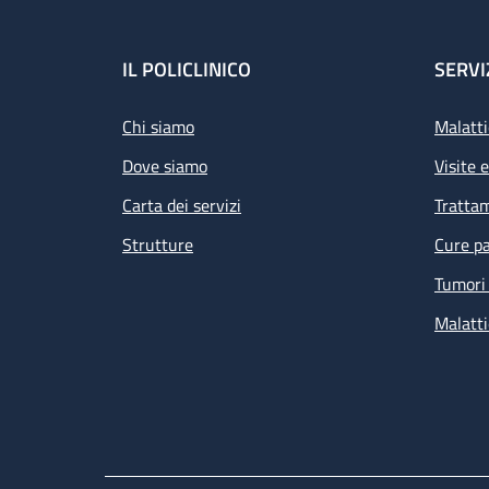
Footer
IL POLICLINICO
SERVI
Chi siamo
Malatti
Dove siamo
Visite 
Carta dei servizi
Tratta
Strutture
Cure pa
Tumori 
Malatti