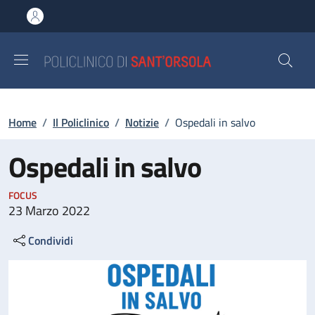
Salta al contenuto principale
Skip to footer content
Briciole di pane
Home
/
Il Policlinico
/
Notizie
/
Ospedali in salvo
Ospedali in salvo
FOCUS
23 Marzo 2022
Condividi