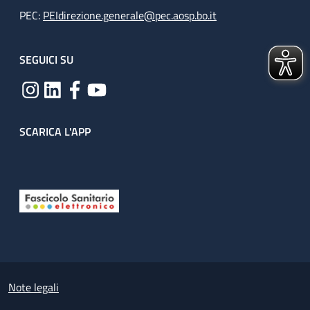
PEC:
PEIdirezione.generale@pec.aosp.bo.it
SEGUICI SU
SCARICA L'APP
Useful links section
Small prints
Note legali