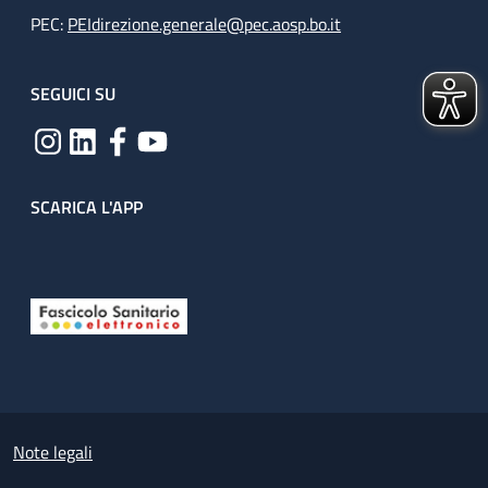
PEC:
PEIdirezione.generale@pec.aosp.bo.it
SEGUICI SU
SCARICA L'APP
Useful links section
Small prints
Note legali