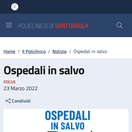
Salta al contenuto principale
Skip to footer content
Briciole di pane
Home
/
Il Policlinico
/
Notizie
/
Ospedali in salvo
Ospedali in salvo
FOCUS
23 Marzo 2022
Condividi