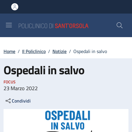
Salta al contenuto principale
Skip to footer content
Briciole di pane
Home
/
Il Policlinico
/
Notizie
/
Ospedali in salvo
Ospedali in salvo
FOCUS
23 Marzo 2022
Condividi