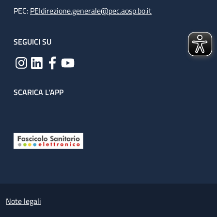
PEC:
PEIdirezione.generale@pec.aosp.bo.it
SEGUICI SU
SCARICA L'APP
Useful links section
Small prints
Note legali