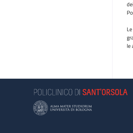
de
Po
Le
gr
le