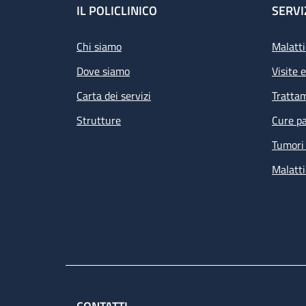
Footer
IL POLICLINICO
SERVI
Chi siamo
Malatti
Dove siamo
Visite 
Carta dei servizi
Tratta
Strutture
Cure pa
Tumori 
Malatti