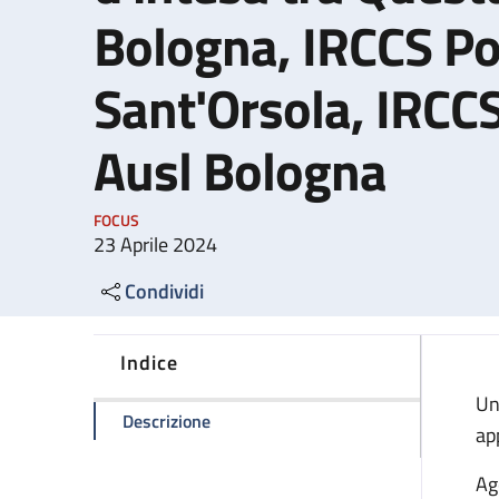
Bologna, IRCCS Pol
Sant'Orsola, IRCCS
Ausl Bologna
FOCUS
23 Aprile 2024
Condividi
Indice
Un
della pagina Passaporti: nuovo protoco
Descrizione
ap
Ag