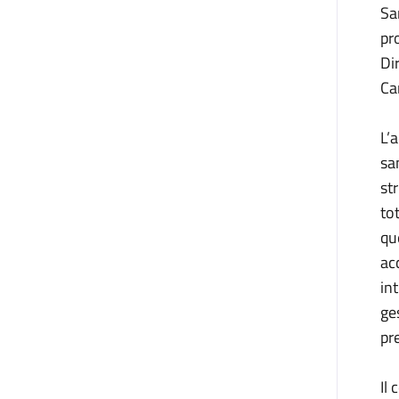
Sa
pr
Di
Ca
L’
sa
st
to
que
ac
in
ge
pr
Il