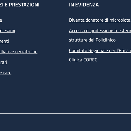
ZI E PRESTAZIONI
IN EVIDENZA
e
Diventa donatore di microbiota
ed esami
Accesso di professionisti estern
strutture del Policlinico
menti
Comitato Regionale per l’Etica 
lliative pediatriche
Clinica COREC
rari
e rare