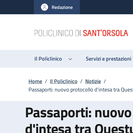
Salta al contenuto principale
Skip to footer content
Redazione
Il Policlinico
Servizi e prestazioni
Briciole di pane
Home
/
Il Policlinico
/
Notizie
/
Passaporti: nuovo protocollo d'intesa tra Quest
Passaporti: nuovo
d'intesa tra Quest