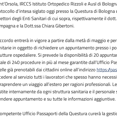
nt’Orsola, IRCCS Istituto Ortopedico Rizzoli e Ausl di Bolog
otocollo d’intesa siglato oggi presso la Questura di Bologna
rettori degli Enti Sanitari di cui sopra, rispettivamente il do
mpagna e la Dott.ssa Chiara Gibertoni.
accordo entrerà in vigore a partire dalla metà di maggio e pe
nitarie in oggetto di richiedere un appuntamento presso i posti
rutture ospedaliere. Si prevede la disponibilità di 20 appunt
tale di 240 procedure in più al mese garantite dall’Ufficio Pa
lle già prenotabili dai cittadini online all’indirizzo
https://pa
cedere al servizio tutti i lavoratori che spesso hanno necess
traprendere un viaggio all’estero per ragioni professionali.
stite internamente da ogni struttura sanitaria e il personale
endere appuntamento e su tutte le informazioni aggiuntive.
 competente Ufficio Passaporti della Questura curerà la gesti