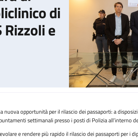
iclinico di
 Rizzoli e
a nuova opportunità per il rilascio dei passaporti: a disposiz
llo d'intesa tra Questura di Bologna, IRCCS Policlinico di Sant'Or
puntamenti settimanali presso i posti di Polizia all’interno d
evolare e rendere più rapido il rilascio dei passaporti per i di