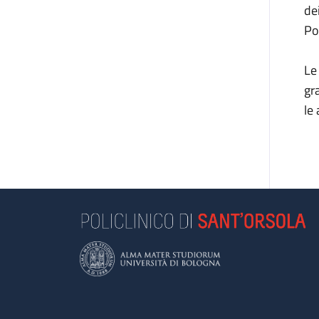
de
Po
Le
gr
le