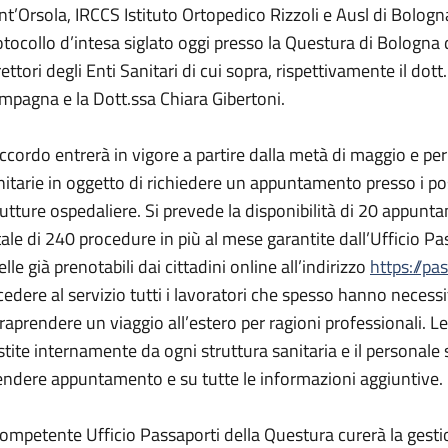
nt’Orsola, IRCCS Istituto Ortopedico Rizzoli e Ausl di Bolog
otocollo d’intesa siglato oggi presso la Questura di Bologna
rettori degli Enti Sanitari di cui sopra, rispettivamente il do
mpagna e la Dott.ssa Chiara Gibertoni.
accordo entrerà in vigore a partire dalla metà di maggio e pe
nitarie in oggetto di richiedere un appuntamento presso i posti
rutture ospedaliere. Si prevede la disponibilità di 20 appunt
tale di 240 procedure in più al mese garantite dall’Ufficio Pa
lle già prenotabili dai cittadini online all’indirizzo
https://pa
cedere al servizio tutti i lavoratori che spesso hanno necess
traprendere un viaggio all’estero per ragioni professionali.
stite internamente da ogni struttura sanitaria e il personale
endere appuntamento e su tutte le informazioni aggiuntive.
 competente Ufficio Passaporti della Questura curerà la gesti