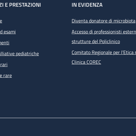
ZI E PRESTAZIONI
IN EVIDENZA
e
Diventa donatore di microbiota
ed esami
Accesso di professionisti estern
strutture del Policlinico
menti
Comitato Regionale per l’Etica 
lliative pediatriche
Clinica COREC
rari
e rare