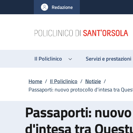
Salta al contenuto principale
Skip to footer content
Redazione
Il Policlinico
Servizi e prestazioni
Briciole di pane
Home
/
Il Policlinico
/
Notizie
/
Passaporti: nuovo protocollo d'intesa tra Quest
Passaporti: nuovo
d'intesa tra Quest