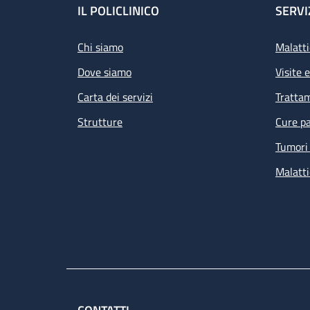
Footer
IL POLICLINICO
SERVI
Chi siamo
Malatti
Dove siamo
Visite 
Carta dei servizi
Tratta
Strutture
Cure pa
Tumori 
Malatti