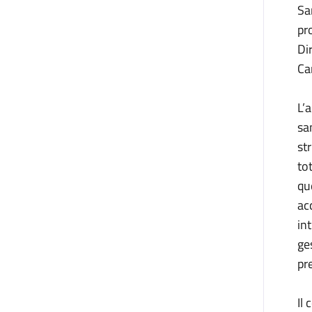
Sa
pr
Di
Ca
L’
sa
st
to
que
ac
in
ge
pr
Il