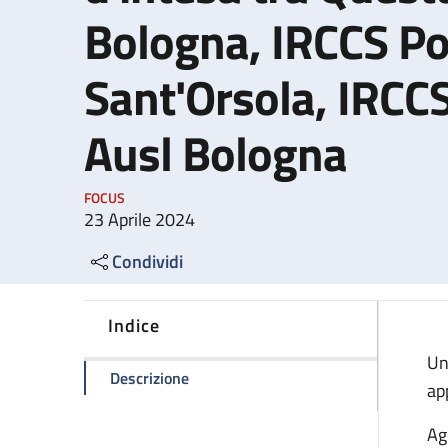
Bologna, IRCCS Pol
Sant'Orsola, IRCCS
Ausl Bologna
FOCUS
23 Aprile 2024
Condividi
Indice
Un
della pagina Passaporti: nuovo protoco
Descrizione
ap
Ag