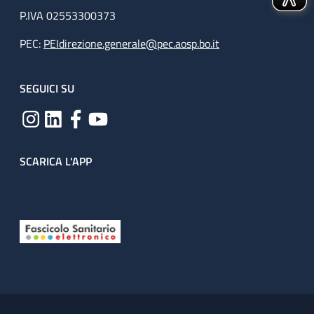
P.IVA 02553300373
PEC:
PEIdirezione.generale@pec.aosp.bo.it
SEGUICI SU
SCARICA L'APP
Useful links section
Small prints