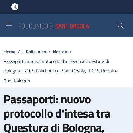
Salta al contenuto principale
Skip to footer content
Briciole di pane
Home
/
Il Policlinico
/
Notizie
/
Passaporti: nuovo protocollo d'intesa tra Questura di
Bologna, IRCCS Policlinico di Sant'Orsola, IRCCS Rizzoli e
Ausl Bologna
Passaporti: nuovo
protocollo d'intesa tra
Questura di Bologna,