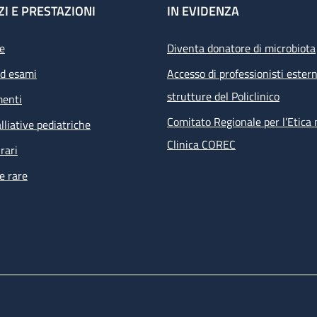
ZI E PRESTAZIONI
IN EVIDENZA
e
Diventa donatore di microbiota
ed esami
Accesso di professionisti estern
strutture del Policlinico
menti
Comitato Regionale per l’Etica 
lliative pediatriche
Clinica COREC
rari
e rare