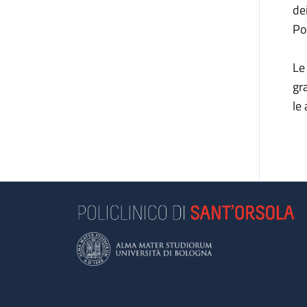
de
Po
Le
gr
le