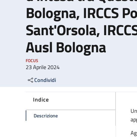
Bologna, IRCCS Pol
Sant'Orsola, IRCCS
Ausl Bologna
FOCUS
23 Aprile 2024
Condividi
Indice
Un
della pagina Passaporti: nuovo protoco
Descrizione
ap
Ag