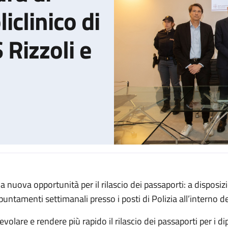
iclinico di
 Rizzoli e
a nuova opportunità per il rilascio dei passaporti: a disposiz
llo d'intesa tra Questura di Bologna, IRCCS Policlinico di Sant'Or
puntamenti settimanali presso i posti di Polizia all’interno d
evolare e rendere più rapido il rilascio dei passaporti per i di