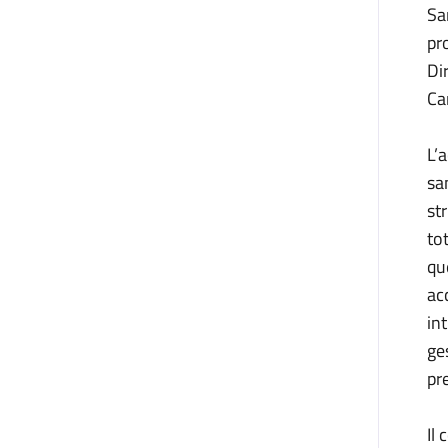
Sa
pr
Di
Ca
L’
sa
st
to
que
ac
in
ge
pr
Il