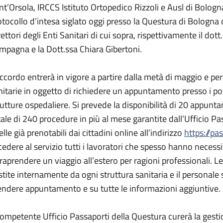
nt’Orsola, IRCCS Istituto Ortopedico Rizzoli e Ausl di Bolog
otocollo d’intesa siglato oggi presso la Questura di Bologna
rettori degli Enti Sanitari di cui sopra, rispettivamente il do
mpagna e la Dott.ssa Chiara Gibertoni.
accordo entrerà in vigore a partire dalla metà di maggio e pe
nitarie in oggetto di richiedere un appuntamento presso i posti
rutture ospedaliere. Si prevede la disponibilità di 20 appunt
tale di 240 procedure in più al mese garantite dall’Ufficio Pa
lle già prenotabili dai cittadini online all’indirizzo
https://pa
cedere al servizio tutti i lavoratori che spesso hanno necess
traprendere un viaggio all’estero per ragioni professionali.
stite internamente da ogni struttura sanitaria e il personale
endere appuntamento e su tutte le informazioni aggiuntive.
 competente Ufficio Passaporti della Questura curerà la gesti