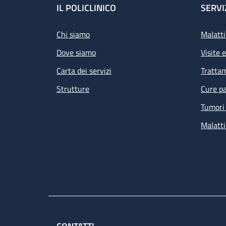
Footer
IL POLICLINICO
SERVI
Chi siamo
Malatti
Dove siamo
Visite 
Carta dei servizi
Tratta
Strutture
Cure pa
Tumori 
Malatti