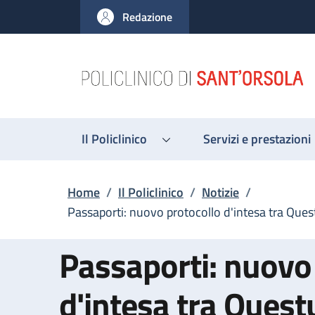
Salta al contenuto principale
Skip to footer content
Redazione
Il Policlinico
Servizi e prestazioni
Briciole di pane
Home
/
Il Policlinico
/
Notizie
/
Passaporti: nuovo protocollo d'intesa tra Quest
Passaporti: nuovo
d'intesa tra Quest