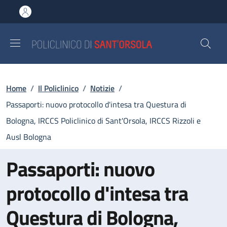
Salta al contenuto principale
Skip to footer content
Briciole di pane
Home
/
Il Policlinico
/
Notizie
/
Passaporti: nuovo protocollo d'intesa tra Questura di
Bologna, IRCCS Policlinico di Sant'Orsola, IRCCS Rizzoli e
Ausl Bologna
Passaporti: nuovo
protocollo d'intesa tra
Questura di Bologna,