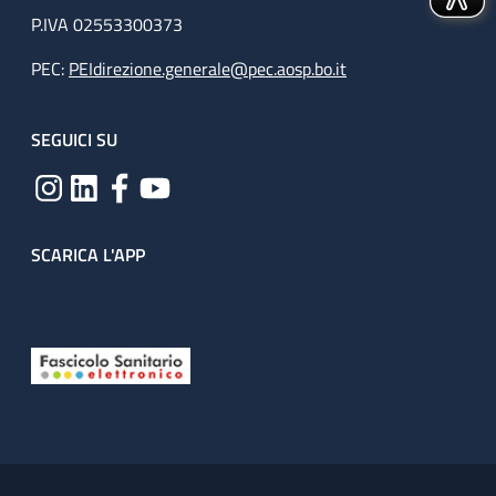
P.IVA 02553300373
PEC:
PEIdirezione.generale@pec.aosp.bo.it
SEGUICI SU
SCARICA L'APP
Useful links section
Small prints