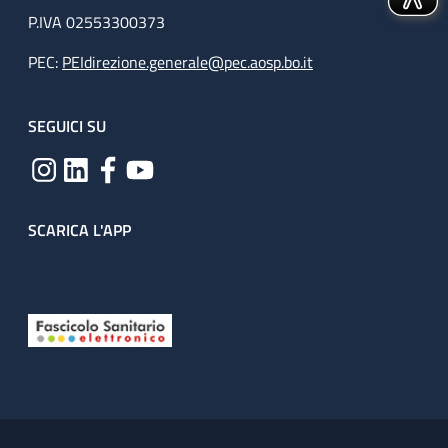
P.IVA 02553300373
PEC:
PEIdirezione.generale@pec.aosp.bo.it
SEGUICI SU
SCARICA L'APP
Useful links section
Small prints