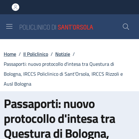
Salta al contenuto principale
Skip to footer content
Briciole di pane
Home
/
Il Policlinico
/
Notizie
/
Passaporti: nuovo protocollo d'intesa tra Questura di
Bologna, IRCCS Policlinico di Sant'Orsola, IRCCS Rizzoli e
Ausl Bologna
Passaporti: nuovo
protocollo d'intesa tra
Questura di Bologna,