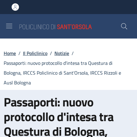
Salta al contenuto principale
Skip to footer content
Briciole di pane
Home
/
Il Policlinico
/
Notizie
/
Passaporti: nuovo protocollo d'intesa tra Questura di
Bologna, IRCCS Policlinico di Sant'Orsola, IRCCS Rizzoli e
Ausl Bologna
Passaporti: nuovo
protocollo d'intesa tra
Questura di Bologna,