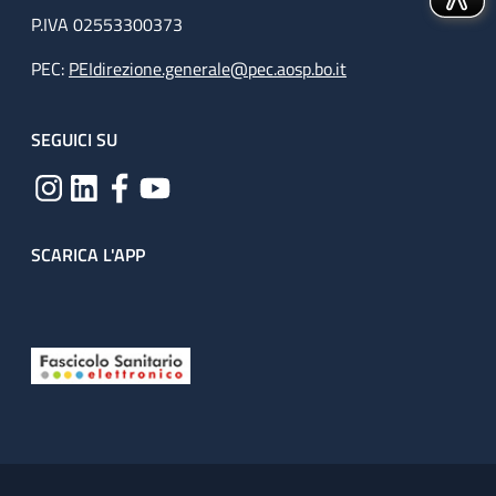
P.IVA 02553300373
PEC:
PEIdirezione.generale@pec.aosp.bo.it
SEGUICI SU
SCARICA L'APP
Useful links section
Small prints