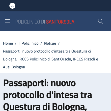
Salta al contenuto principale
Skip to footer content
Briciole di pane
Home
/
Il Policlinico
/
Notizie
/
Passaporti: nuovo protocollo d'intesa tra Questura di
Bologna, IRCCS Policlinico di Sant'Orsola, IRCCS Rizzoli e
Ausl Bologna
Passaporti: nuovo
protocollo d'intesa tra
Questura di Bologna,