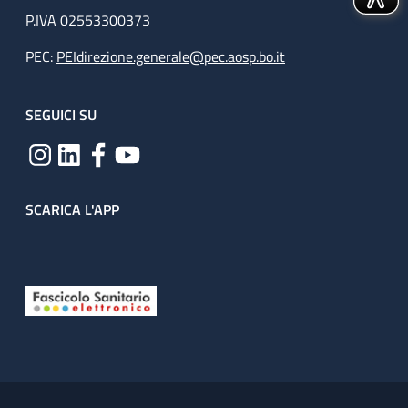
P.IVA 02553300373
PEC:
PEIdirezione.generale@pec.aosp.bo.it
SEGUICI SU
SCARICA L'APP
Useful links section
Small prints