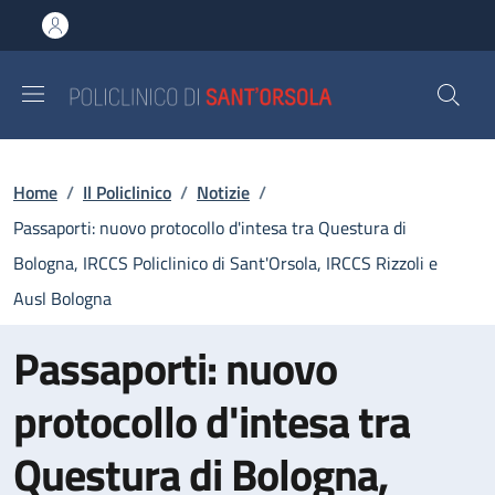
Salta al contenuto principale
Skip to footer content
Briciole di pane
Home
/
Il Policlinico
/
Notizie
/
Passaporti: nuovo protocollo d'intesa tra Questura di
Bologna, IRCCS Policlinico di Sant'Orsola, IRCCS Rizzoli e
Ausl Bologna
Passaporti: nuovo
protocollo d'intesa tra
Questura di Bologna,