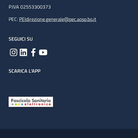
P.IVA 02553300373
PEC:
PEIdirezione.generale@pec.aosp.bo.it
SEGUICI SU
SCARICA L'APP
Useful links section
Small prints