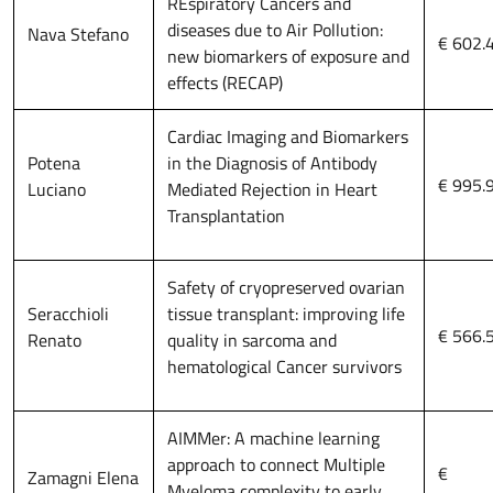
REspiratory Cancers and
diseases due to Air Pollution:
Nava Stefano
€ 602.
new biomarkers of exposure and
effects (RECAP)
Cardiac Imaging and Biomarkers
Potena
in the Diagnosis of Antibody
€ 995.
Luciano
Mediated Rejection in Heart
Transplantation
Safety of cryopreserved ovarian
Seracchioli
tissue transplant: improving life
€ 566.
Renato
quality in sarcoma and
hematological Cancer survivors
AIMMer: A machine learning
approach to connect Multiple
€
Zamagni Elena
Myeloma complexity to early