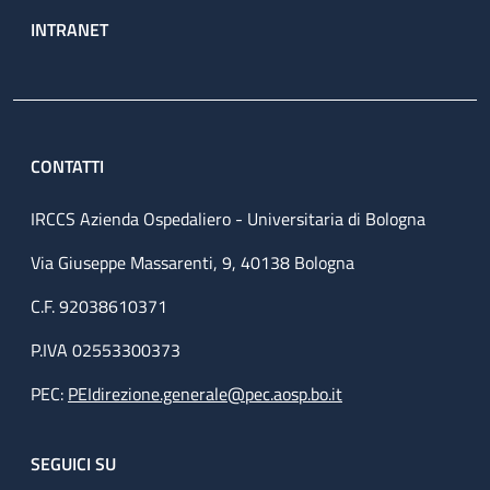
INTRANET
CONTATTI
IRCCS Azienda Ospedaliero - Universitaria di Bologna
Via Giuseppe Massarenti, 9, 40138 Bologna
C.F. 92038610371
P.IVA 02553300373
PEC:
PEIdirezione.generale@pec.aosp.bo.it
SEGUICI SU