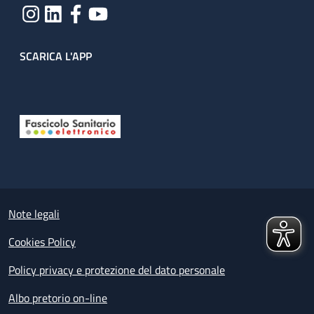
SCARICA L'APP
Useful links section
Small prints
Note legali
Cookies Policy
Policy privacy e protezione del dato personale
Albo pretorio on-line