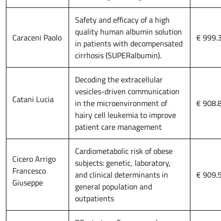
Safety and efficacy of a high
quality human albumin solution
Caraceni Paolo
€ 999.
in patients with decompensated
cirrhosis (SUPERalbumin).
Decoding the extracellular
vesicles-driven communication
Catani Lucia
in the microenvironment of
€ 908.
hairy cell leukemia to improve
patient care management
Cardiometabolic risk of obese
Cicero Arrigo
subjects: genetic, laboratory,
Francesco
and clinical determinants in
€ 909.
Giuseppe
general population and
outpatients