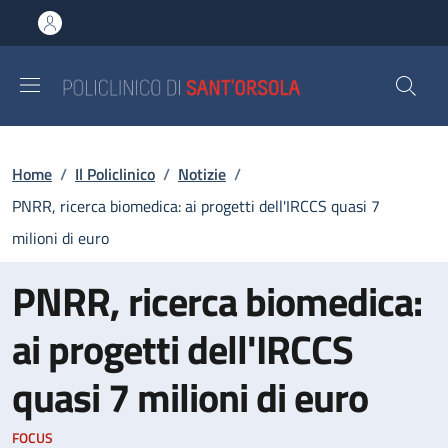
Salta al contenuto principale
Skip to footer content
Briciole di pane
Home
/
Il Policlinico
/
Notizie
/
PNRR, ricerca biomedica: ai progetti dell'IRCCS quasi 7
milioni di euro
PNRR, ricerca biomedica:
ai progetti dell'IRCCS
quasi 7 milioni di euro
FOCUS