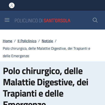
Salta al contenuto principale
Skip to footer content
Briciole di pane
Home
/
Il Policlinico
/
Notizie
/
Polo chirurgico, delle Malattie Digestive, dei Trapianti e
delle Emergenze
Polo chirurgico, delle
Malattie Digestive, dei
Trapianti e delle
Emergenze