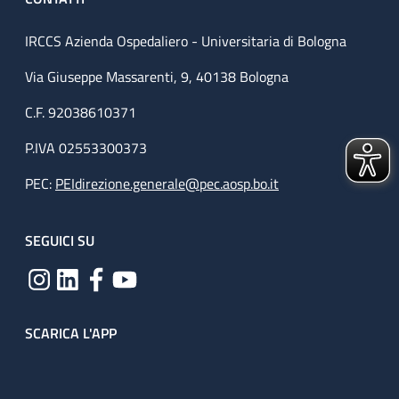
IRCCS Azienda Ospedaliero - Universitaria di Bologna
Via Giuseppe Massarenti, 9, 40138 Bologna
C.F. 92038610371
P.IVA 02553300373
PEC:
PEIdirezione.generale@pec.aosp.bo.it
SEGUICI SU
SCARICA L'APP