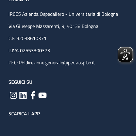
IRCCS Azienda Ospedaliero - Universitaria di Bologna
Via Giuseppe Massarenti, 9, 40138 Bologna
C.F. 92038610371
P.IVA 02553300373
PEC:
PEIdirezione.generale@pec.aosp.bo.it
SEGUICI SU
SCARICA L'APP