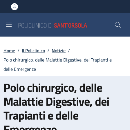
Salta al contenuto principale
Skip to footer content
Briciole di pane
Home
/
Il Policlinico
/
Notizie
/
Polo chirurgico, delle Malattie Digestive, dei Trapianti e
delle Emergenze
Polo chirurgico, delle
Malattie Digestive, dei
Trapianti e delle
Emergenze