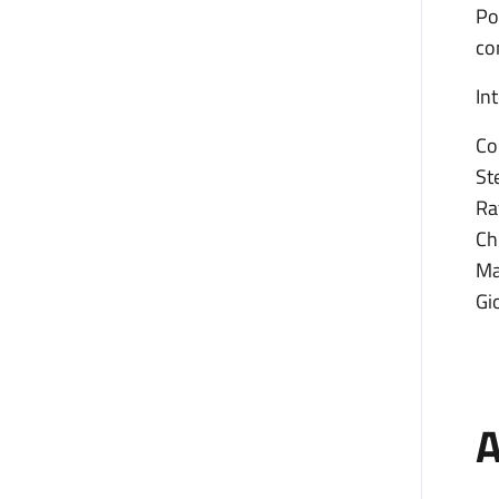
Po
con
In
Co
St
Ra
Ch
Ma
Gi
A