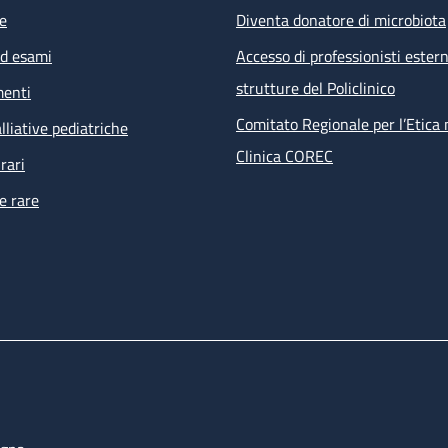
e
Diventa donatore di microbiota
ed esami
Accesso di professionisti estern
strutture del Policlinico
menti
Comitato Regionale per l’Etica 
lliative pediatriche
Clinica COREC
rari
e rare