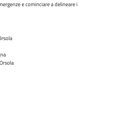
 Emergenze e cominciare a delineare i
Orsola
gna
'Orsola