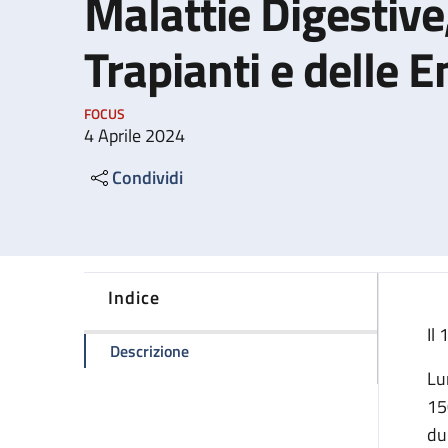
Malattie Digestive
Trapianti e delle
FOCUS
4 Aprile 2024
Condividi
Indice
Il
della pagina Polo chirurgico, delle Ma
Descrizione
Lu
15
du