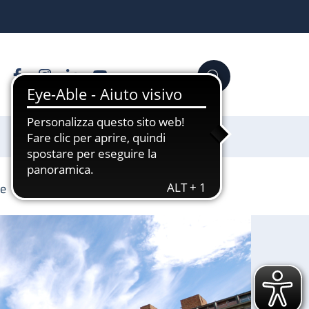
Facebook
Instagram
Linkedin
YouTube
Cerca
Sostienici
ze