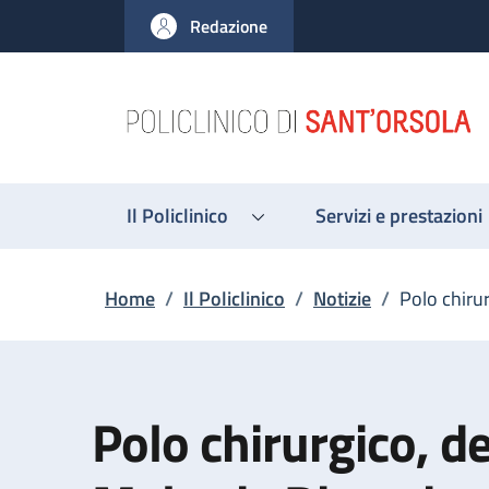
Salta al contenuto principale
Skip to footer content
Redazione
Il Policlinico
Servizi e prestazioni
Briciole di pane
Home
/
Il Policlinico
/
Notizie
/
Polo chirur
Polo chirurgico, de