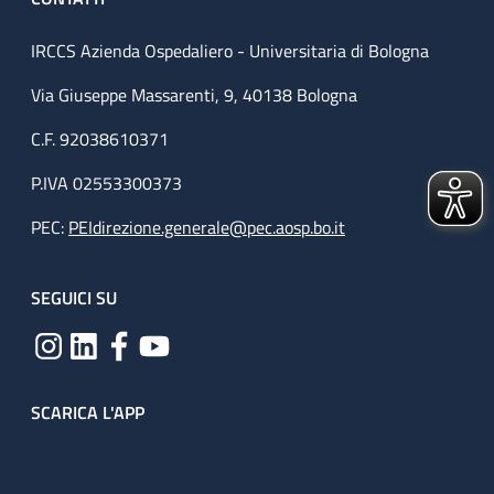
IRCCS Azienda Ospedaliero - Universitaria di Bologna
Via Giuseppe Massarenti, 9, 40138 Bologna
C.F. 92038610371
P.IVA 02553300373
PEC:
PEIdirezione.generale@pec.aosp.bo.it
SEGUICI SU
SCARICA L'APP