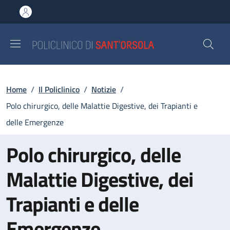
Salta al contenuto principale
Skip to footer content
Briciole di pane
Home
/
Il Policlinico
/
Notizie
/
Polo chirurgico, delle Malattie Digestive, dei Trapianti e
delle Emergenze
Polo chirurgico, delle
Malattie Digestive, dei
Trapianti e delle
Emergenze