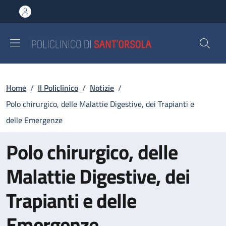
Salta al contenuto principale
Skip to footer content
Briciole di pane
Home
/
Il Policlinico
/
Notizie
/
Polo chirurgico, delle Malattie Digestive, dei Trapianti e
delle Emergenze
Polo chirurgico, delle
Malattie Digestive, dei
Trapianti e delle
Emergenze