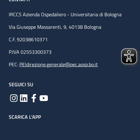
IRCCS Azienda Ospedaliero - Universitaria di Bologna
Via Giuseppe Massarenti, 9, 40138 Bologna
C.F. 92038610371
P.IVA 02553300373
PEC:
PEIdirezione.generale@pec.aosp.bo.it
SEGUICI SU
SCARICA L'APP