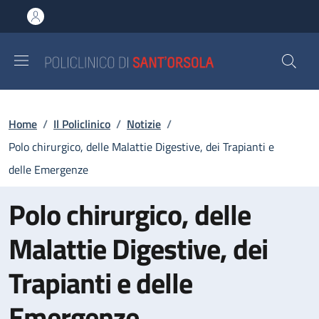
Salta al contenuto principale
Skip to footer content
Briciole di pane
Home
/
Il Policlinico
/
Notizie
/
Polo chirurgico, delle Malattie Digestive, dei Trapianti e
delle Emergenze
Polo chirurgico, delle
Malattie Digestive, dei
Trapianti e delle
Emergenze