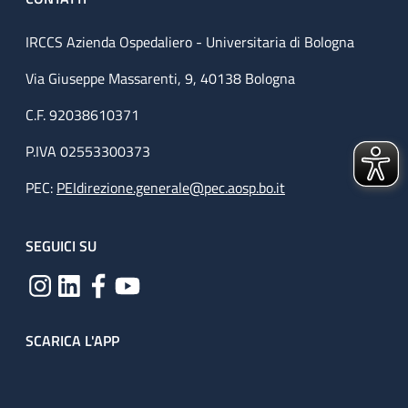
IRCCS Azienda Ospedaliero - Universitaria di Bologna
Via Giuseppe Massarenti, 9, 40138 Bologna
C.F. 92038610371
P.IVA 02553300373
PEC:
PEIdirezione.generale@pec.aosp.bo.it
SEGUICI SU
SCARICA L'APP