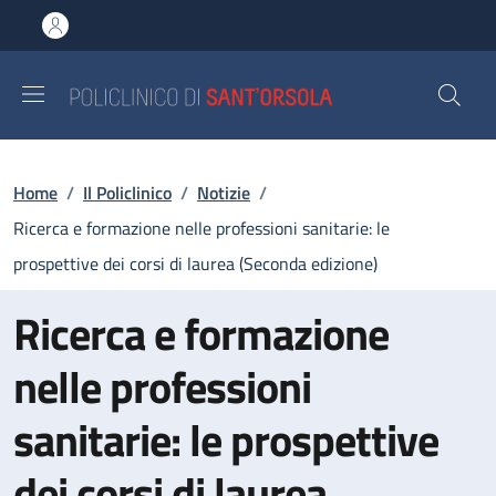
Salta al contenuto principale
Skip to footer content
Briciole di pane
Home
/
Il Policlinico
/
Notizie
/
Ricerca e formazione nelle professioni sanitarie: le
prospettive dei corsi di laurea (Seconda edizione)
Ricerca e formazione
nelle professioni
sanitarie: le prospettive
dei corsi di laurea