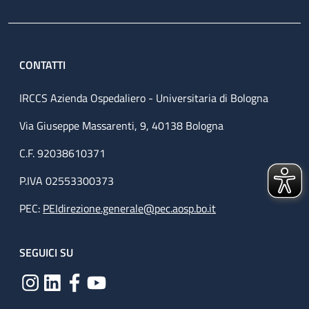
CONTATTI
IRCCS Azienda Ospedaliero - Universitaria di Bologna
Via Giuseppe Massarenti, 9, 40138 Bologna
C.F. 92038610371
P.IVA 02553300373
PEC:
PEIdirezione.generale@pec.aosp.bo.it
SEGUICI SU