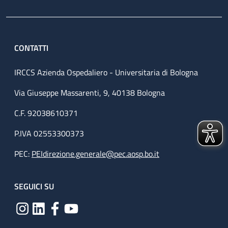
CONTATTI
IRCCS Azienda Ospedaliero - Universitaria di Bologna
Via Giuseppe Massarenti, 9, 40138 Bologna
C.F. 92038610371
P.IVA 02553300373
PEC:
PEIdirezione.generale@pec.aosp.bo.it
SEGUICI SU