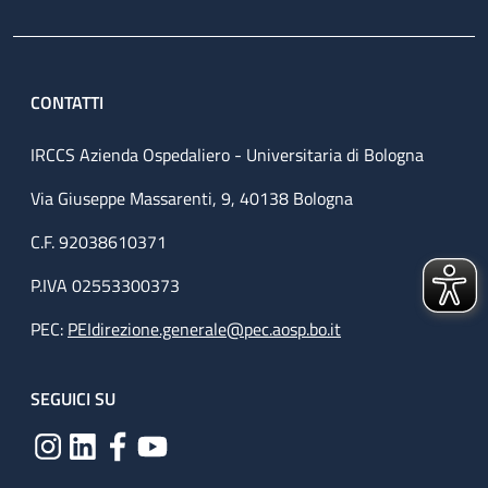
CONTATTI
IRCCS Azienda Ospedaliero - Universitaria di Bologna
Via Giuseppe Massarenti, 9, 40138 Bologna
C.F. 92038610371
P.IVA 02553300373
PEC:
PEIdirezione.generale@pec.aosp.bo.it
SEGUICI SU