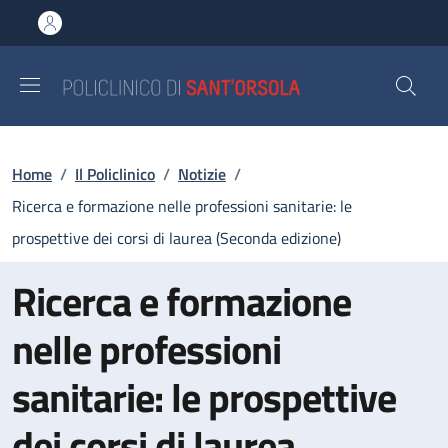
Salta al contenuto principale
Skip to footer content
Briciole di pane
Home
/
Il Policlinico
/
Notizie
/
Ricerca e formazione nelle professioni sanitarie: le
prospettive dei corsi di laurea (Seconda edizione)
Ricerca e formazione
nelle professioni
sanitarie: le prospettive
dei corsi di laurea