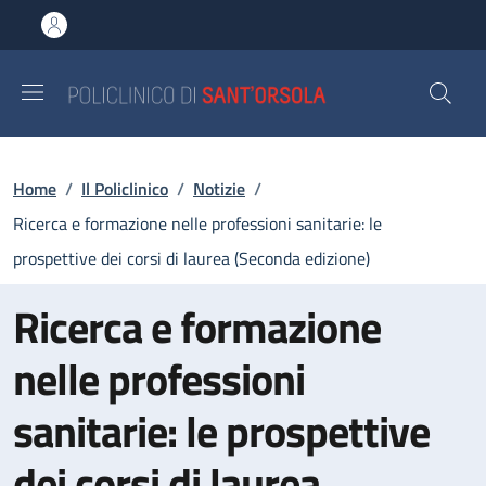
Salta al contenuto principale
Skip to footer content
Briciole di pane
Home
/
Il Policlinico
/
Notizie
/
Ricerca e formazione nelle professioni sanitarie: le
prospettive dei corsi di laurea (Seconda edizione)
Ricerca e formazione
nelle professioni
sanitarie: le prospettive
dei corsi di laurea