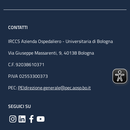
CONTATTI
IRCCS Azienda Ospedaliero - Universitaria di Bologna
Via Giuseppe Massarenti, 9, 40138 Bologna
C.F. 92038610371
P.IVA 02553300373
PEC:
PEIdirezione.generale@pec.aosp.bo.it
SEGUICI SU