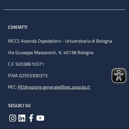
CONTATTI
IRCCS Azienda Ospedaliero - Universitaria di Bologna
Via Giuseppe Massarenti, 9, 40138 Bologna
C.F. 92038610371
P.IVA 02553300373
PEC:
PEIdirezione.generale@pec.aosp.bo.it
SEGUICI SU