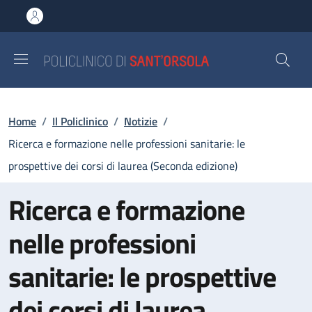
Salta al contenuto principale
Skip to footer content
Briciole di pane
Home
/
Il Policlinico
/
Notizie
/
Ricerca e formazione nelle professioni sanitarie: le
prospettive dei corsi di laurea (Seconda edizione)
Ricerca e formazione
nelle professioni
sanitarie: le prospettive
dei corsi di laurea