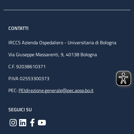
CONTATTI
IRCCS Azienda Ospedaliero - Universitaria di Bologna
Via Giuseppe Massarenti, 9, 40138 Bologna
C.F. 92038610371
P.IVA 02553300373
PEC:
PEIdirezione.generale@pec.aosp.bo.it
SEGUICI SU