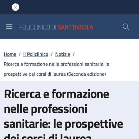
Salta al contenuto principale
Skip to footer content
Briciole di pane
Home
/
Il Policlinico
/
Notizie
/
Ricerca e formazione nelle professioni sanitarie: le
prospettive dei corsi di laurea (Seconda edizione)
Ricerca e formazione
nelle professioni
sanitarie: le prospettive
dei corsi di laurea