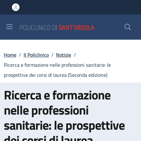
Salta al contenuto principale
Skip to footer content
Briciole di pane
Home
/
Il Policlinico
/
Notizie
/
Ricerca e formazione nelle professioni sanitarie: le
prospettive dei corsi di laurea (Seconda edizione)
Ricerca e formazione
nelle professioni
sanitarie: le prospettive
dei corsi di laurea