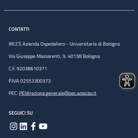
CONTATTI
IRCCS Azienda Ospedaliero - Universitaria di Bologna
Via Giuseppe Massarenti, 9, 40138 Bologna
C.F. 92038610371
P.IVA 02553300373
PEC:
PEIdirezione.generale@pec.aosp.bo.it
SEGUICI SU