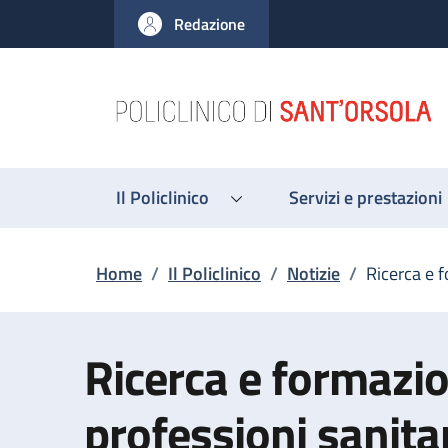
Salta al contenuto principale
Skip to footer content
Redazione
Il Policlinico
Servizi e prestazioni
Briciole di pane
Home
/
Il Policlinico
/
Notizie
/
Ricerca e f
Ricerca e formazio
professioni sanitar