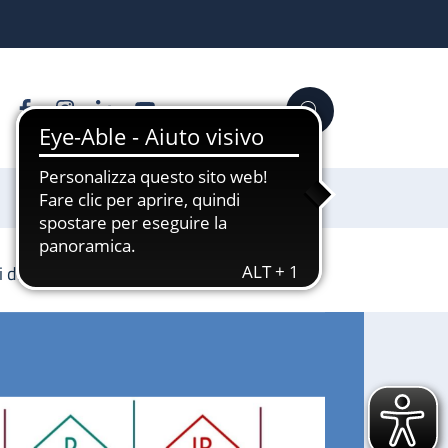
Facebook
Instagram
Linkedin
YouTube
Cerca
Sostienici
si di laurea (Seconda edizione)