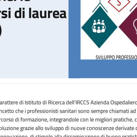
si di laurea
)
 carattere di Istituto di Ricerca dell’IRCCS Azienda Ospedaliero
e professioni sanitarie: le prospettive dei corsi di laurea (Second
ncetto che i professionisti sanitari sono sempre chiamati ad
rcorso di formazione, integrandole con le migliori pratiche,
oluzione grazie allo sviluppo di nuove conoscenze derivate d
 innovazione, di stimolo alla disseminazione di buone pratiche