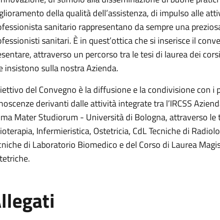
glioramento della qualità dell’assistenza, di impulso alle atti
ofessionista sanitario rappresentano da sempre una preziosa 
fessionisti sanitari. È in quest’ottica che si inserisce il conv
esentare, attraverso un percorso tra le tesi di laurea dei corsi
e insistono sulla nostra Azienda.
iettivo del Convegno è la diffusione e la condivisione con i p
noscenze derivanti dalle attività integrate tra l’IRCSS Azien
Alma Mater Studiorum - Università di Bologna, attraverso le te
sioterapia, Infermieristica, Ostetricia, CdL Tecniche di Radio
cniche di Laboratorio Biomedico e del Corso di Laurea Magist
tetriche.
llegati