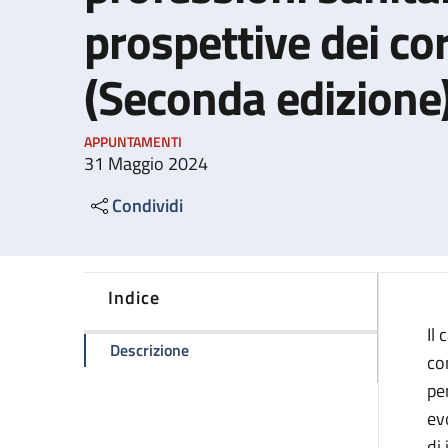
prospettive dei cor
(Seconda edizione
APPUNTAMENTI
31 Maggio 2024
Condividi
Indice
Il
della pagina Ricerca e formazione nell
Descrizione
co
pe
ev
di