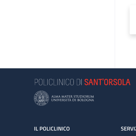
Footer
IL POLICLINICO
SERVI