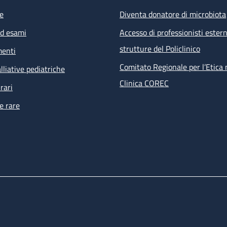
e
Diventa donatore di microbiota
ed esami
Accesso di professionisti estern
strutture del Policlinico
menti
Comitato Regionale per l’Etica 
lliative pediatriche
Clinica COREC
rari
e rare