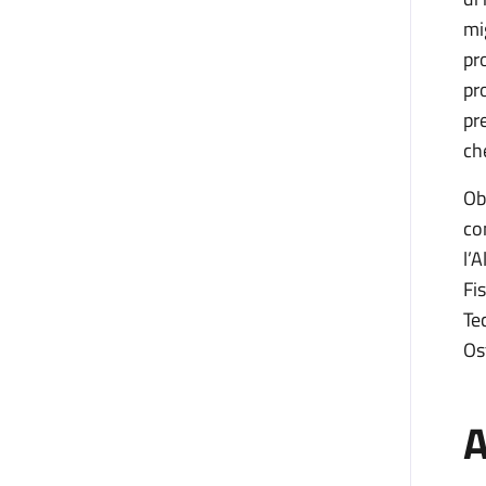
mi
pr
pro
pr
ch
Ob
co
l’
Fi
Te
Os
A