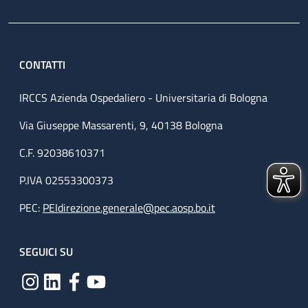
CONTATTI
IRCCS Azienda Ospedaliero - Universitaria di Bologna
Via Giuseppe Massarenti, 9, 40138 Bologna
C.F. 92038610371
P.IVA 02553300373
PEC:
PEIdirezione.generale@pec.aosp.bo.it
SEGUICI SU