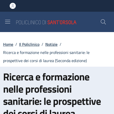
Salta al contenuto principale
Skip to footer content
Briciole di pane
Home
/
Il Policlinico
/
Notizie
/
Ricerca e formazione nelle professioni sanitarie: le
prospettive dei corsi di laurea (Seconda edizione)
Ricerca e formazione
nelle professioni
sanitarie: le prospettive
dei corsi di laurea