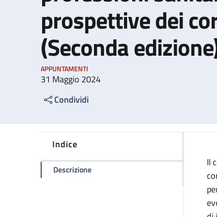
prospettive dei cor
(Seconda edizione
APPUNTAMENTI
31 Maggio 2024
Condividi
Indice
Il
della pagina Ricerca e formazione nell
Descrizione
co
pe
ev
di