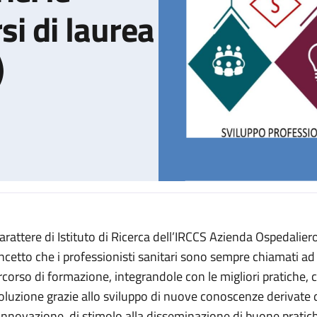
si di laurea
)
 carattere di Istituto di Ricerca dell’IRCCS Azienda Ospedaliero
e professioni sanitarie: le prospettive dei corsi di laurea (Second
ncetto che i professionisti sanitari sono sempre chiamati ad
rcorso di formazione, integrandole con le migliori pratiche,
oluzione grazie allo sviluppo di nuove conoscenze derivate d
 innovazione, di stimolo alla disseminazione di buone pratiche