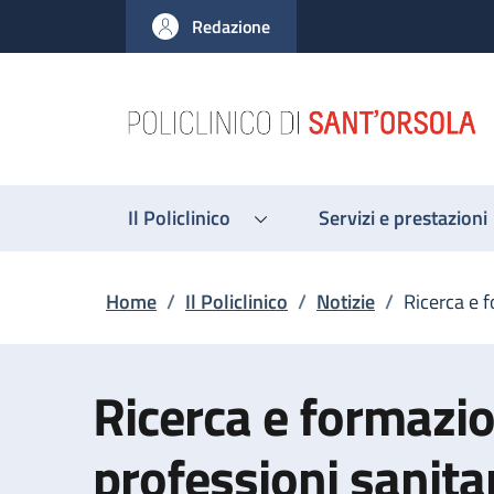
Salta al contenuto principale
Skip to footer content
Redazione
Il Policlinico
Servizi e prestazioni
Briciole di pane
Home
/
Il Policlinico
/
Notizie
/
Ricerca e f
Ricerca e formazio
professioni sanitar