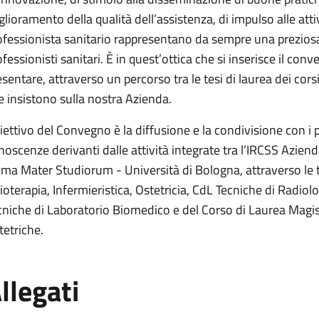
glioramento della qualità dell’assistenza, di impulso alle atti
ofessionista sanitario rappresentano da sempre una preziosa 
fessionisti sanitari. È in quest’ottica che si inserisce il conv
esentare, attraverso un percorso tra le tesi di laurea dei corsi
e insistono sulla nostra Azienda.
iettivo del Convegno è la diffusione e la condivisione con i p
noscenze derivanti dalle attività integrate tra l’IRCSS Azien
Alma Mater Studiorum - Università di Bologna, attraverso le te
sioterapia, Infermieristica, Ostetricia, CdL Tecniche di Radio
cniche di Laboratorio Biomedico e del Corso di Laurea Magist
tetriche.
llegati