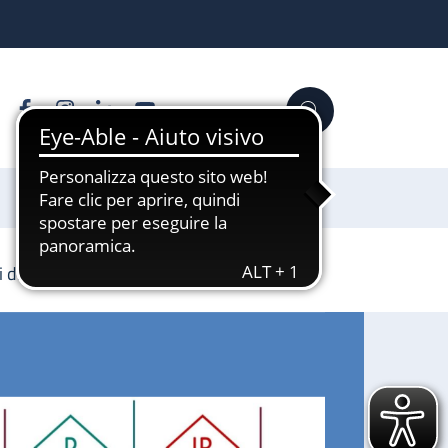
Facebook
Instagram
Linkedin
YouTube
Cerca
Sostienici
si di laurea (Seconda edizione)