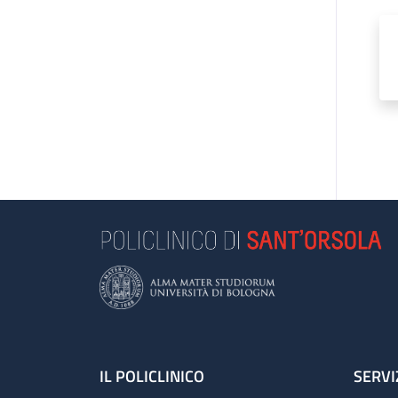
Footer
IL POLICLINICO
SERVI