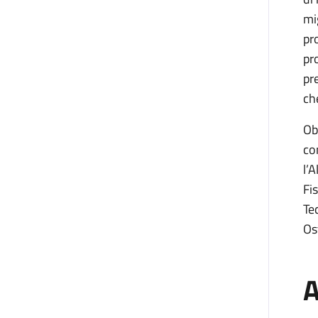
mi
pr
pro
pr
ch
Ob
co
l’
Fi
Te
Os
A