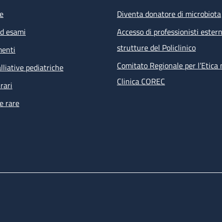
e
Diventa donatore di microbiota
ed esami
Accesso di professionisti estern
strutture del Policlinico
menti
Comitato Regionale per l’Etica 
lliative pediatriche
Clinica COREC
rari
e rare