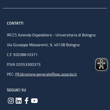
CONTATTI
IRCCS Azienda Ospedaliero - Universitaria di Bologna
Via Giuseppe Massarenti, 9, 40138 Bologna
C.F. 92038610371
P.IVA 02553300373
PEC:
PEIdirezione.generale@pec.aosp.bo.it
SEGUICI SU