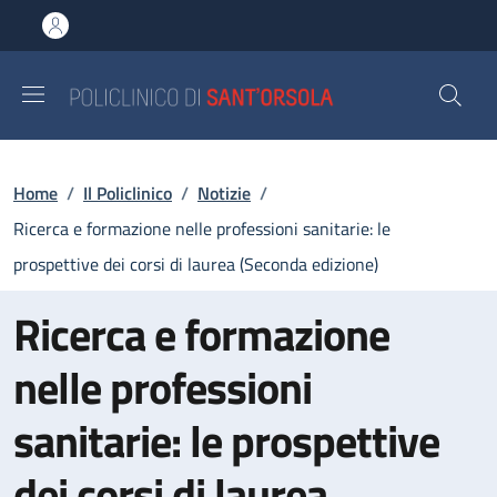
Salta al contenuto principale
Skip to footer content
Briciole di pane
Home
/
Il Policlinico
/
Notizie
/
Ricerca e formazione nelle professioni sanitarie: le
prospettive dei corsi di laurea (Seconda edizione)
Ricerca e formazione
nelle professioni
sanitarie: le prospettive
dei corsi di laurea