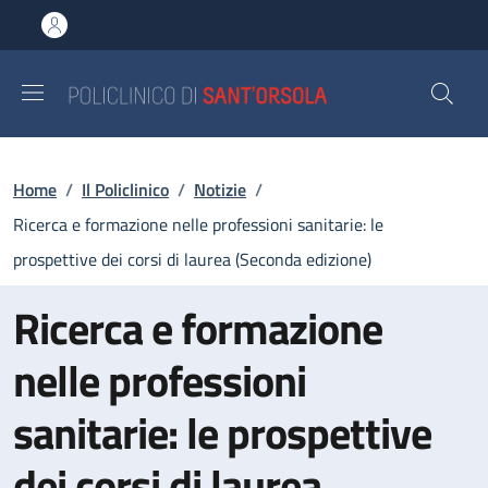
Salta al contenuto principale
Skip to footer content
Briciole di pane
Home
/
Il Policlinico
/
Notizie
/
Ricerca e formazione nelle professioni sanitarie: le
prospettive dei corsi di laurea (Seconda edizione)
Ricerca e formazione
nelle professioni
sanitarie: le prospettive
dei corsi di laurea