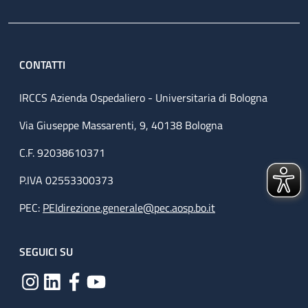
CONTATTI
IRCCS Azienda Ospedaliero - Universitaria di Bologna
Via Giuseppe Massarenti, 9, 40138 Bologna
C.F. 92038610371
P.IVA 02553300373
PEC:
PEIdirezione.generale@pec.aosp.bo.it
SEGUICI SU