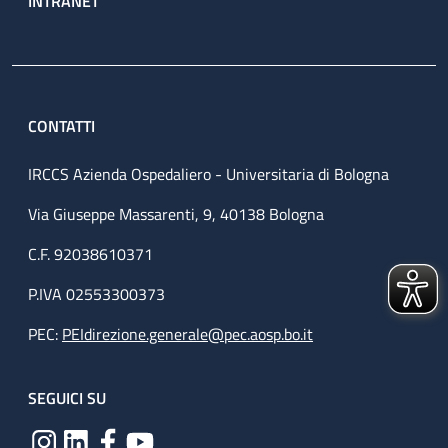
INTRANET
CONTATTI
IRCCS Azienda Ospedaliero - Universitaria di Bologna
Via Giuseppe Massarenti, 9, 40138 Bologna
C.F. 92038610371
P.IVA 02553300373
PEC:
PEIdirezione.generale@pec.aosp.bo.it
SEGUICI SU