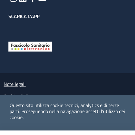
SCARICA L'APP
Useful links section
Small prints
Note legali
Cookies Policy
Questo sito utilizza cookie tecnici, analytics e di terze
Policy privacy e protezione del dato personale
parti.
Proseguendo nella navigazione accetti l'utilizzo dei
cookie.
Albo pretorio on-line
Dichiarazione di accessibilità
COOKIES
I CO
PREFERENZE
ACCETTO