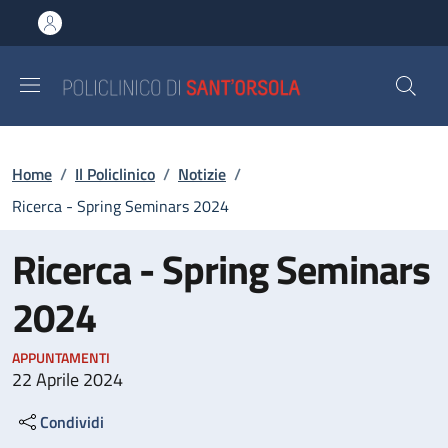
Salta al contenuto principale
Skip to footer content
Briciole di pane
Home
/
Il Policlinico
/
Notizie
/
Ricerca - Spring Seminars 2024
Ricerca - Spring Seminars
2024
APPUNTAMENTI
22 Aprile 2024
Condividi