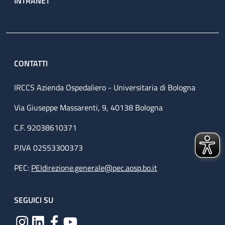
INTRANET
CONTATTI
IRCCS Azienda Ospedaliero - Universitaria di Bologna
Via Giuseppe Massarenti, 9, 40138 Bologna
C.F. 92038610371
P.IVA 02553300373
PEC:
PEIdirezione.generale@pec.aosp.bo.it
SEGUICI SU