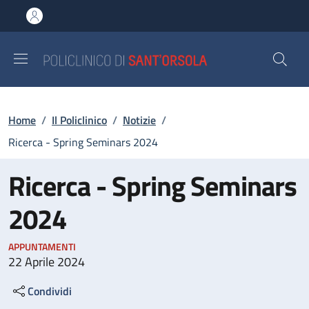
Salta al contenuto principale
Skip to footer content
Briciole di pane
Home
/
Il Policlinico
/
Notizie
/
Ricerca - Spring Seminars 2024
Ricerca - Spring Seminars
2024
APPUNTAMENTI
22 Aprile 2024
Condividi