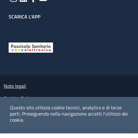
SCARICA L'APP
Useful links section
Small prints
Note legali
Cookies Policy
Questo sito utilizza cookie tecnici, analytics e di terze
Policy privacy e protezione del dato personale
parti.
Proseguendo nella navigazione accetti l'utilizzo dei
cookie.
Albo pretorio on-line
Dichiarazione di accessibilità
COOKIES
I CO
PREFERENZE
ACCETTO