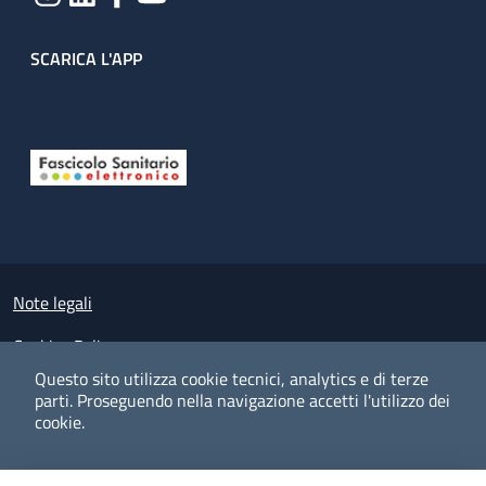
SCARICA L'APP
Useful links section
Small prints
Note legali
Cookies Policy
Questo sito utilizza cookie tecnici, analytics e di terze
Policy privacy e protezione del dato personale
parti.
Proseguendo nella navigazione accetti l'utilizzo dei
cookie.
Albo pretorio on-line
Dichiarazione di accessibilità
COOKIES
I CO
PREFERENZE
ACCETTO