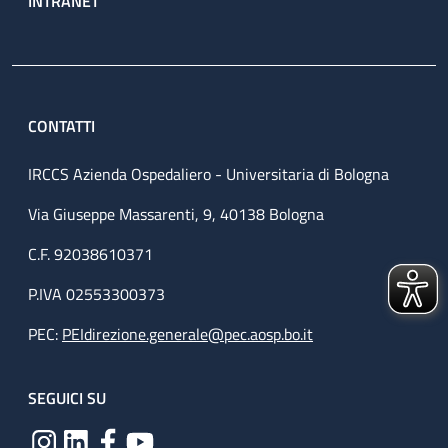
INTRANET
CONTATTI
IRCCS Azienda Ospedaliero - Universitaria di Bologna
Via Giuseppe Massarenti, 9, 40138 Bologna
C.F. 92038610371
P.IVA 02553300373
PEC:
PEIdirezione.generale@pec.aosp.bo.it
SEGUICI SU