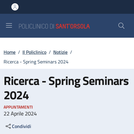
Salta al contenuto principale
Skip to footer content
Briciole di pane
Home
/
Il Policlinico
/
Notizie
/
Ricerca - Spring Seminars 2024
Ricerca - Spring Seminars
2024
APPUNTAMENTI
22 Aprile 2024
Condividi