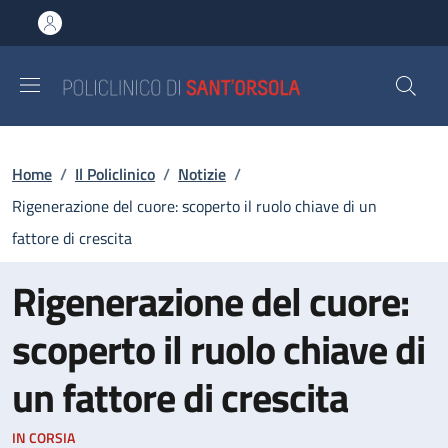
Salta al contenuto principale
Skip to footer content
Briciole di pane
Home
/
Il Policlinico
/
Notizie
/
Rigenerazione del cuore: scoperto il ruolo chiave di un
fattore di crescita
Rigenerazione del cuore:
scoperto il ruolo chiave di
un fattore di crescita
IN CORSIA