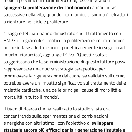
modelli preclinici di mammifero (topi) fosse in grado di
spingere la proliferazione dei cardiomiociti
anche in fasi
successive della vita, quando i cardiomiociti sono più refrattari
a rientrare nel ciclo e proliferare.
"I saggi effettuati hanno dimostrato che il trattamento con
BMP7 è in grado di stimolare la proliferazione dei cardiomiociti
anche in fase adulta, e ancor più efficacemente in seguito ad
infarto miocardico", aggiunge D’Uva. "Questi risultati
suggeriscono che la somministrazione di questo fattore possa
rappresentare una nuova strategia terapeutica per
promuovere la rigenerazione del cuore: se validato sull’uomo,
potrebbe avere un impatto significativo sul trattamento delle
malattie cardiache, una delle principali cause di morbilità e
mortalità in tutto il mondo".
Il team di ricerca che ha realizzato lo studio si sta ora
concentrando sulla sperimentazione di combinazioni
sinergiche con altri stimoli con l'obiettivo di
sviluppare
strategie ancora più efficaci per la rigenerazione tissutale e