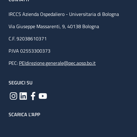
IRCCS Azienda Ospedaliero - Universitaria di Bologna
Via Giuseppe Massarenti, 9, 40138 Bologna
C.F. 92038610371
P.IVA 02553300373
PEC:
PEIdirezione.generale@pec.aosp.bo.it
SEGUICI SU
SCARICA L'APP