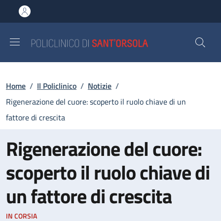
Salta al contenuto principale
Skip to footer content
Briciole di pane
Home
/
Il Policlinico
/
Notizie
/
Rigenerazione del cuore: scoperto il ruolo chiave di un
fattore di crescita
Rigenerazione del cuore:
scoperto il ruolo chiave di
un fattore di crescita
IN CORSIA