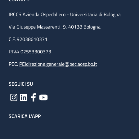
IRCCS Azienda Ospedaliero - Universitaria di Bologna
Via Giuseppe Massarenti, 9, 40138 Bologna
C.F. 92038610371
P.IVA 02553300373
PEC:
PEIdirezione.generale@pec.aosp.bo.it
SEGUICI SU
SCARICA L'APP