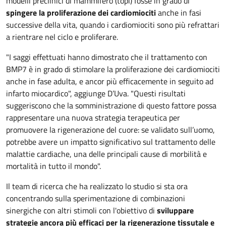
modelli preclinici di mammifero (topi) fosse in grado di
spingere la proliferazione dei cardiomiociti
anche in fasi
successive della vita, quando i cardiomiociti sono più refrattari
a rientrare nel ciclo e proliferare.
"I saggi effettuati hanno dimostrato che il trattamento con
BMP7 è in grado di stimolare la proliferazione dei cardiomiociti
anche in fase adulta, e ancor più efficacemente in seguito ad
infarto miocardico", aggiunge D’Uva. "Questi risultati
suggeriscono che la somministrazione di questo fattore possa
rappresentare una nuova strategia terapeutica per
promuovere la rigenerazione del cuore: se validato sull’uomo,
potrebbe avere un impatto significativo sul trattamento delle
malattie cardiache, una delle principali cause di morbilità e
mortalità in tutto il mondo".
Il team di ricerca che ha realizzato lo studio si sta ora
concentrando sulla sperimentazione di combinazioni
sinergiche con altri stimoli con l'obiettivo di
sviluppare
strategie ancora più efficaci per la rigenerazione tissutale e