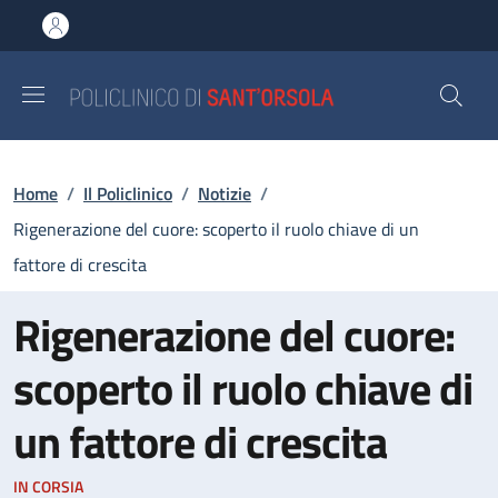
Salta al contenuto principale
Skip to footer content
Briciole di pane
Home
/
Il Policlinico
/
Notizie
/
Rigenerazione del cuore: scoperto il ruolo chiave di un
fattore di crescita
Rigenerazione del cuore:
scoperto il ruolo chiave di
un fattore di crescita
IN CORSIA