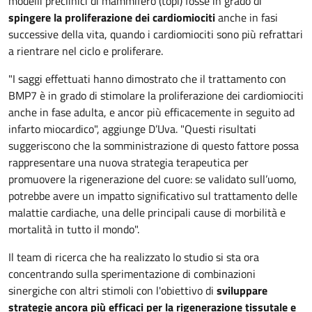
modelli preclinici di mammifero (topi) fosse in grado di
spingere la proliferazione dei cardiomiociti
anche in fasi
successive della vita, quando i cardiomiociti sono più refrattari
a rientrare nel ciclo e proliferare.
"I saggi effettuati hanno dimostrato che il trattamento con
BMP7 è in grado di stimolare la proliferazione dei cardiomiociti
anche in fase adulta, e ancor più efficacemente in seguito ad
infarto miocardico", aggiunge D’Uva. "Questi risultati
suggeriscono che la somministrazione di questo fattore possa
rappresentare una nuova strategia terapeutica per
promuovere la rigenerazione del cuore: se validato sull’uomo,
potrebbe avere un impatto significativo sul trattamento delle
malattie cardiache, una delle principali cause di morbilità e
mortalità in tutto il mondo".
Il team di ricerca che ha realizzato lo studio si sta ora
concentrando sulla sperimentazione di combinazioni
sinergiche con altri stimoli con l'obiettivo di
sviluppare
strategie ancora più efficaci per la rigenerazione tissutale e