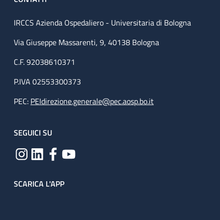
IRCCS Azienda Ospedaliero - Universitaria di Bologna
Via Giuseppe Massarenti, 9, 40138 Bologna
C.F. 92038610371
P.IVA 02553300373
PEC:
PEIdirezione.generale@pec.aosp.bo.it
SEGUICI SU
SCARICA L'APP