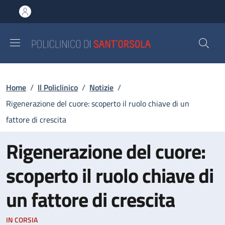
Salta al contenuto principale
Skip to footer content
Briciole di pane
Home
/
Il Policlinico
/
Notizie
/
Rigenerazione del cuore: scoperto il ruolo chiave di un
fattore di crescita
Rigenerazione del cuore:
scoperto il ruolo chiave di
un fattore di crescita
IN CORSIA