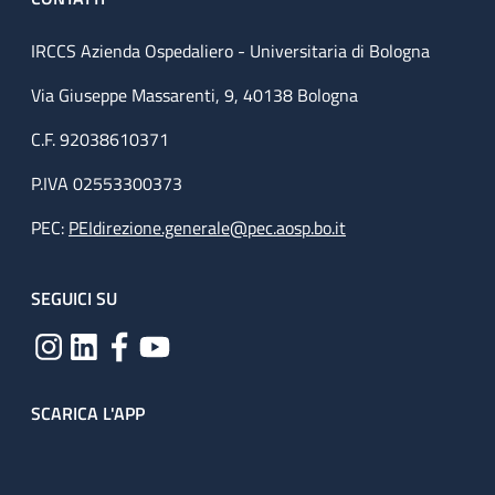
IRCCS Azienda Ospedaliero - Universitaria di Bologna
Via Giuseppe Massarenti, 9, 40138 Bologna
C.F. 92038610371
P.IVA 02553300373
PEC:
PEIdirezione.generale@pec.aosp.bo.it
SEGUICI SU
SCARICA L'APP