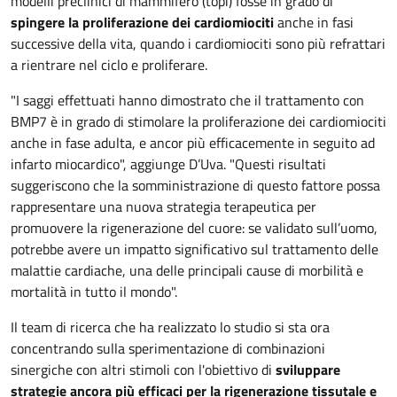
modelli preclinici di mammifero (topi) fosse in grado di
spingere la proliferazione dei cardiomiociti
anche in fasi
successive della vita, quando i cardiomiociti sono più refrattari
a rientrare nel ciclo e proliferare.
"I saggi effettuati hanno dimostrato che il trattamento con
BMP7 è in grado di stimolare la proliferazione dei cardiomiociti
anche in fase adulta, e ancor più efficacemente in seguito ad
infarto miocardico", aggiunge D’Uva. "Questi risultati
suggeriscono che la somministrazione di questo fattore possa
rappresentare una nuova strategia terapeutica per
promuovere la rigenerazione del cuore: se validato sull’uomo,
potrebbe avere un impatto significativo sul trattamento delle
malattie cardiache, una delle principali cause di morbilità e
mortalità in tutto il mondo".
Il team di ricerca che ha realizzato lo studio si sta ora
concentrando sulla sperimentazione di combinazioni
sinergiche con altri stimoli con l'obiettivo di
sviluppare
strategie ancora più efficaci per la rigenerazione tissutale e