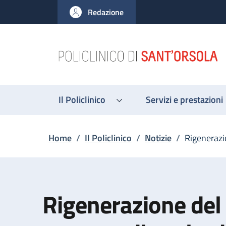
Salta al contenuto principale
Skip to footer content
Redazione
Il Policlinico
Servizi e prestazioni
Briciole di pane
Home
/
Il Policlinico
/
Notizie
/
Rigenerazio
Rigenerazione del