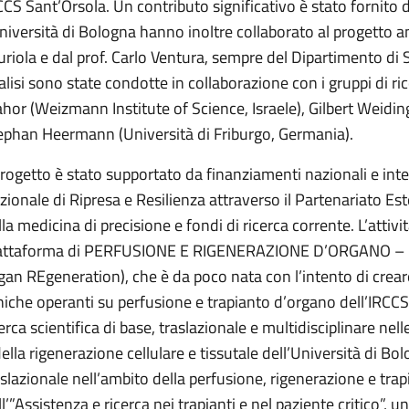
CCS Sant’Orsola. Un contributo significativo è stato fornito 
Università di Bologna hanno inoltre collaborato al progetto an
uriola e dal prof. Carlo Ventura, sempre del Dipartimento di 
alisi sono state condotte in collaborazione con i gruppi di ri
ahor (Weizmann Institute of Science, Israele), Gilbert Weidin
ephan Heermann (Università di Friburgo, Germania).
 progetto è stato supportato da finanziamenti nazionali e inte
zionale di Ripresa e Resilienza attraverso il Partenariato Es
la medicina di precisione e fondi di ricerca corrente. L’attivit
attaforma di PERFUSIONE E RIGENERAZIONE D’ORGANO – RE
gan REgeneration), che è da poco nata con l’intento di creare
iniche operanti su perfusione e trapianto d’organo dell’IRCCS 
cerca scientifica di base, traslazionale e multidisciplinare nel
della rigenerazione cellulare e tissutale dell’Università di Bol
aslazionale nell’ambito della perfusione, rigenerazione e tra
l’”Assistenza e ricerca nei trapianti e nel paziente critico”, un