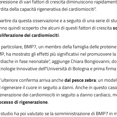
pressione di vari fattori di crescita diminuiscono rapidament
rdita della capacità rigenerativa dei cardiomiociti".
partire da questa osservazione e a seguito di una serie di stud
nno quindi scoperto che alcuni di questi fattori di crescita
so
oliferazione dei cardiomiociti
.
n particolare, BMP7, un membro della famiglia delle protei
P, ha mostrato gli effetti più significativi nel promuovere la 
rdiache in fase neonatale", aggiunge Chiara Bongiovanni, do
cnologie Innovative dell
’
Università di Bologna e prima firma 
'ulteriore conferma arriva anche
dal pesce zebra
: un model
l rigenerare il cuore in seguito a danni. Anche in questo caso,
generazione dei cardiomiociti in seguito a danno cardiaco, 
ocesso di rigenerazione
.
 studio ha poi valutato se la somministrazione di BMP7 in mo