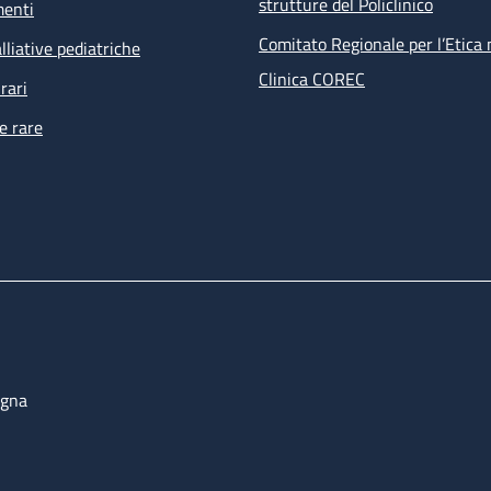
strutture del Policlinico
menti
Comitato Regionale per l’Etica 
lliative pediatriche
Clinica COREC
rari
e rare
ogna