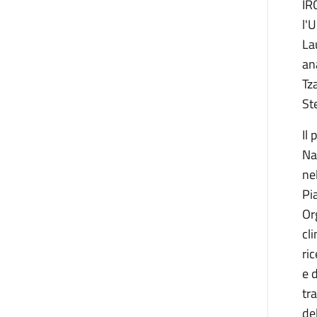
IR
l'
La
an
Tz
St
Il
Na
nel
Pi
Or
cl
ri
e 
tr
del