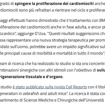
 grado di
spingere la proliferazione dei cardiomiociti
anche 
diomiociti sono più refrattari a rientrare nel ciclo e prolifera
 saggi effettuati hanno dimostrato che il trattamento con BM
oliferazione dei cardiomiociti anche in fase adulta, e ancor 
ocardico", aggiunge D’Uva. "Questi risultati suggeriscono ch
ssa rappresentare una nuova strategia terapeutica per promu
lidato sull’uomo, potrebbe avere un impatto significativo su
le principali cause di morbilità e mortalità in tutto il mondo".
 team di ricerca che ha realizzato lo studio si sta ora concen
mbinazioni sinergiche con altri stimoli con l'obiettivo di
svil
 rigenerazione tissutale e d’organo
.
 studio
è stato pubblicato sulla rivista Cell Reports
con il ti
generation in zebrafish and adult mice”. La ricerca è stata c
partimento di Scienze Mediche e Chirurgiche dell’Università d