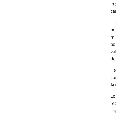
in
car
"I
pr
mi
po
va
del
Il
co
la
Lo
re
Di