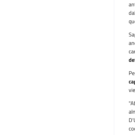
an
da
qu
Sa
an
ca
de
Pe
ca
vi
"A
al
D'
co