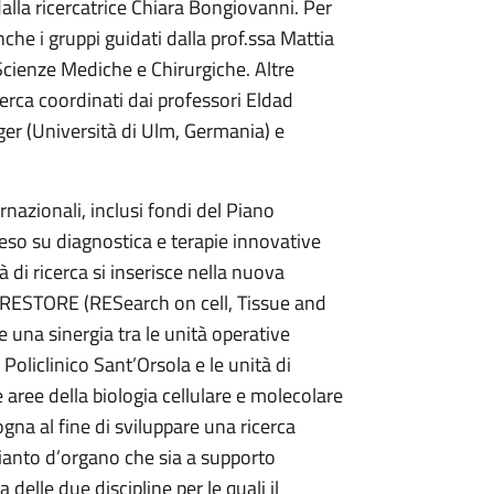
dalla ricercatrice Chiara Bongiovanni. Per
che i gruppi guidati dalla prof.ssa Mattia
Scienze Mediche e Chirurgiche. Altre
cerca coordinati dai professori Eldad
ger (Università di Ulm, Germania) e
rnazionali, inclusi fondi del Piano
teso su diagnostica e terapie innovative
à di ricerca si inserisce nella nuova
STORE (RESearch on cell, Tissue and
 una sinergia tra le unità operative
Policlinico Sant’Orsola e le unità di
le aree della biologia cellulare e molecolare
ogna al fine di sviluppare una ricerca
pianto d’organo che sia a supporto
a delle due discipline per le quali il