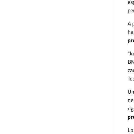
es
pe
A 
ha
pr
"I
BM
ca
Te
Un
ne
ri
pr
Lo