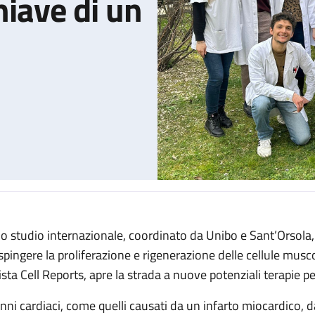
hiave di un
o studio internazionale, coordinato da Unibo e Sant’Orsola, 
coperto il ruolo chiave di un fattore di crescita
 spingere la proliferazione e rigenerazione delle cellule musco
vista Cell Reports, apre la strada a nuove potenziali terapie p
nni cardiaci, come quelli causati da un infarto miocardico, d