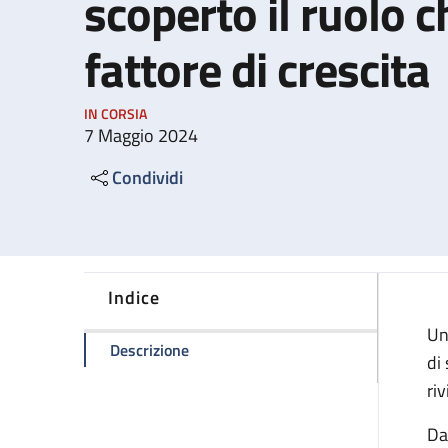
scoperto il ruolo c
fattore di crescita
IN CORSIA
7 Maggio 2024
Condividi
Indice
Un
della pagina Rigenerazione del cuore: s
Descrizione
di
ri
Da