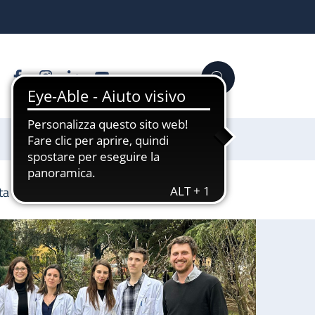
Facebook
Instagram
Linkedin
YouTube
Cerca
Sostienici
ta