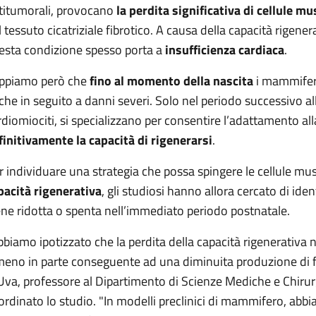
titumorali, provocano
la perdita significativa di cellule mu
l tessuto cicatriziale fibrotico. A causa della capacità rigen
esta condizione spesso porta a
insufficienza cardiaca
.
ppiamo però che
fino al momento della nascita
i mammiferi
che in seguito a danni severi. Solo nel periodo successivo all
rdiomiociti, si specializzano per consentire l’adattamento all
finitivamente la capacità di rigenerarsi
.
r individuare una strategia che possa spingere le cellule mu
pacità rigenerativa
, gli studiosi hanno allora cercato di iden
ene ridotta o spenta nell’immediato periodo postnatale.
bbiamo ipotizzato che la perdita della capacità rigenerativa
meno in parte conseguente ad una diminuita produzione di fat
Uva, professore al Dipartimento di Scienze Mediche e Chirur
ordinato lo studio. "In modelli preclinici di mammifero, abbia