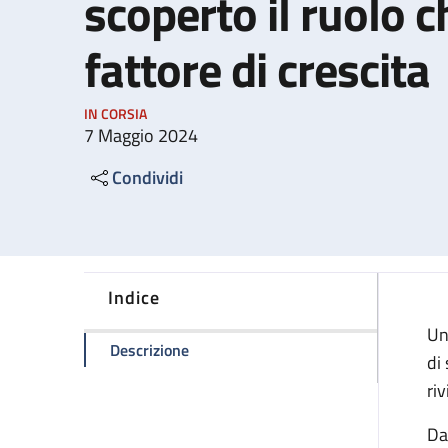
scoperto il ruolo c
fattore di crescita
IN CORSIA
7 Maggio 2024
Condividi
Indice
Un
della pagina Rigenerazione del cuore: s
Descrizione
di
ri
Da