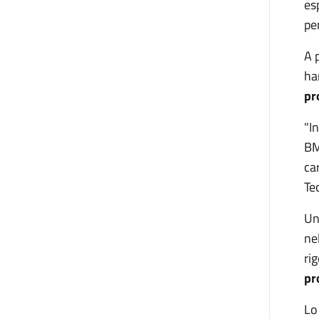
es
pe
A 
ha
pr
"I
BM
ca
Te
Un
ne
ri
pr
Lo