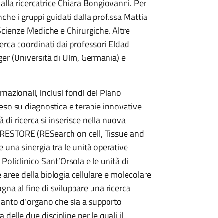
dalla ricercatrice Chiara Bongiovanni. Per
che i gruppi guidati dalla prof.ssa Mattia
Scienze Mediche e Chirurgiche. Altre
cerca coordinati dai professori Eldad
ger (Università di Ulm, Germania) e
rnazionali, inclusi fondi del Piano
teso su diagnostica e terapie innovative
à di ricerca si inserisce nella nuova
STORE (RESearch on cell, Tissue and
 una sinergia tra le unità operative
Policlinico Sant’Orsola e le unità di
le aree della biologia cellulare e molecolare
ogna al fine di sviluppare una ricerca
pianto d’organo che sia a supporto
a delle due discipline per le quali il