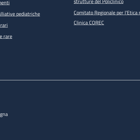
strutture del Policlinico
menti
Comitato Regionale per l’Etica 
lliative pediatriche
Clinica COREC
rari
e rare
ogna