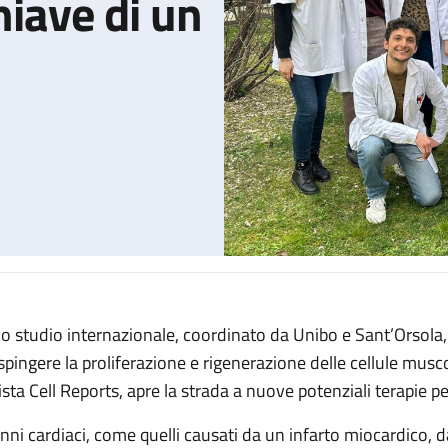
hiave di un
o studio internazionale, coordinato da Unibo e Sant’Orsola, 
coperto il ruolo chiave di un fattore di crescita
 spingere la proliferazione e rigenerazione delle cellule musco
vista Cell Reports, apre la strada a nuove potenziali terapie p
nni cardiaci, come quelli causati da un infarto miocardico, d