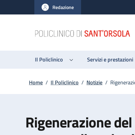
Salta al contenuto principale
Skip to footer content
Redazione
Il Policlinico
Servizi e prestazioni
Briciole di pane
Home
/
Il Policlinico
/
Notizie
/
Rigenerazio
Rigenerazione del