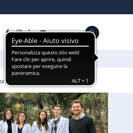
Facebook
Instagram
Linkedin
YouTube
Cerca
Sostienici
ta