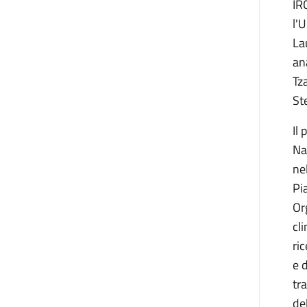
IR
l'
La
an
Tz
St
Il
Na
nel
Pi
Or
cl
ri
e 
tr
del