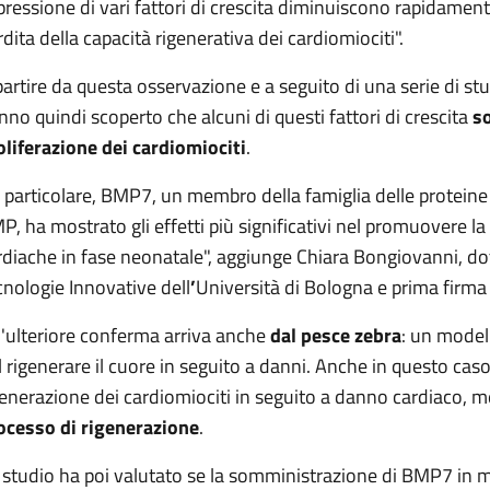
pressione di vari fattori di crescita diminuiscono rapidament
rdita della capacità rigenerativa dei cardiomiociti".
partire da questa osservazione e a seguito di una serie di stud
nno quindi scoperto che alcuni di questi fattori di crescita
so
oliferazione dei cardiomiociti
.
n particolare, BMP7, un membro della famiglia delle protei
P, ha mostrato gli effetti più significativi nel promuovere la 
rdiache in fase neonatale", aggiunge Chiara Bongiovanni, do
cnologie Innovative dell
’
Università di Bologna e prima firma 
'ulteriore conferma arriva anche
dal pesce zebra
: un model
l rigenerare il cuore in seguito a danni. Anche in questo caso,
generazione dei cardiomiociti in seguito a danno cardiaco, 
ocesso di rigenerazione
.
 studio ha poi valutato se la somministrazione di BMP7 in mo