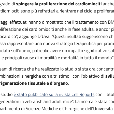
 grado di
spingere la proliferazione dei cardiomiociti
anche 
diomiociti sono più refrattari a rientrare nel ciclo e prolifera
 saggi effettuati hanno dimostrato che il trattamento con BM
oliferazione dei cardiomiociti anche in fase adulta, e ancor 
ocardico", aggiunge D’Uva. "Questi risultati suggeriscono ch
ssa rappresentare una nuova strategia terapeutica per promu
lidato sull’uomo, potrebbe avere un impatto significativo su
le principali cause di morbilità e mortalità in tutto il mondo".
 team di ricerca che ha realizzato lo studio si sta ora concen
mbinazioni sinergiche con altri stimoli con l'obiettivo di
svil
 rigenerazione tissutale e d’organo
.
 studio
è stato pubblicato sulla rivista Cell Reports
con il ti
generation in zebrafish and adult mice”. La ricerca è stata c
partimento di Scienze Mediche e Chirurgiche dell’Università d