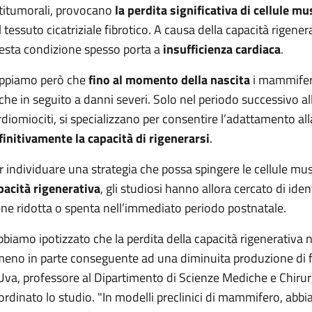
titumorali, provocano
la perdita significativa di cellule mu
l tessuto cicatriziale fibrotico. A causa della capacità rigen
esta condizione spesso porta a
insufficienza cardiaca
.
ppiamo però che
fino al momento della nascita
i mammiferi
che in seguito a danni severi. Solo nel periodo successivo all
rdiomiociti, si specializzano per consentire l’adattamento all
finitivamente la capacità di rigenerarsi
.
r individuare una strategia che possa spingere le cellule mu
pacità rigenerativa
, gli studiosi hanno allora cercato di iden
ene ridotta o spenta nell’immediato periodo postnatale.
bbiamo ipotizzato che la perdita della capacità rigenerativa
meno in parte conseguente ad una diminuita produzione di fat
Uva, professore al Dipartimento di Scienze Mediche e Chirur
ordinato lo studio. "In modelli preclinici di mammifero, abbia