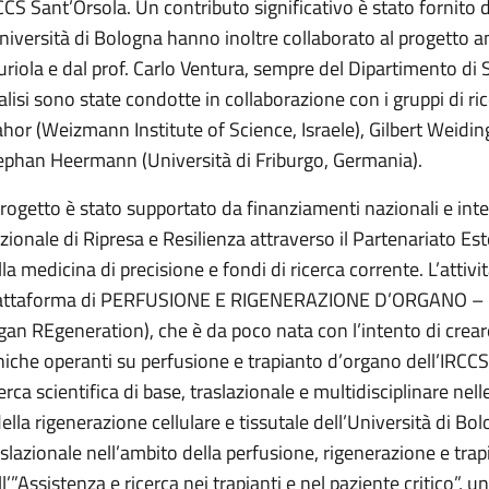
CCS Sant’Orsola. Un contributo significativo è stato fornito 
Università di Bologna hanno inoltre collaborato al progetto an
uriola e dal prof. Carlo Ventura, sempre del Dipartimento di 
alisi sono state condotte in collaborazione con i gruppi di ri
ahor (Weizmann Institute of Science, Israele), Gilbert Weidin
ephan Heermann (Università di Friburgo, Germania).
 progetto è stato supportato da finanziamenti nazionali e inte
zionale di Ripresa e Resilienza attraverso il Partenariato Es
la medicina di precisione e fondi di ricerca corrente. L’attivit
attaforma di PERFUSIONE E RIGENERAZIONE D’ORGANO – RE
gan REgeneration), che è da poco nata con l’intento di creare
iniche operanti su perfusione e trapianto d’organo dell’IRCCS 
cerca scientifica di base, traslazionale e multidisciplinare nel
della rigenerazione cellulare e tissutale dell’Università di Bol
aslazionale nell’ambito della perfusione, rigenerazione e tra
l’”Assistenza e ricerca nei trapianti e nel paziente critico”, un