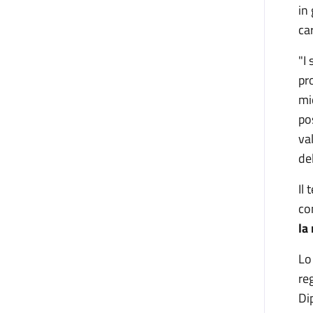
in
car
"I
pr
mi
po
va
del
Il
co
la
Lo
re
Di