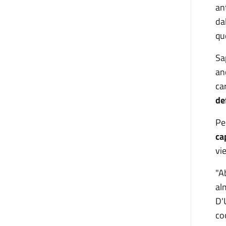
an
da
qu
Sa
an
ca
de
Pe
ca
vi
"A
al
D'
co