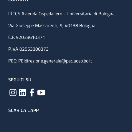
IRCCS Azienda Ospedaliero - Universitaria di Bologna
Via Giuseppe Massarenti, 9, 40138 Bologna
C.F. 92038610371
P.IVA 02553300373
PEC:
PEIdirezione.generale@pec.aosp.bo.it
SEGUICI SU
SCARICA L'APP