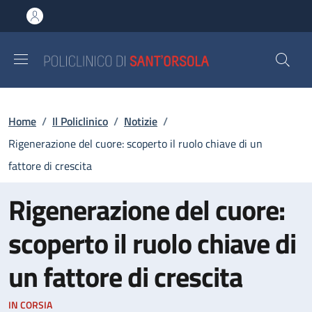
Salta al contenuto principale
Skip to footer content
Briciole di pane
Home
/
Il Policlinico
/
Notizie
/
Rigenerazione del cuore: scoperto il ruolo chiave di un
fattore di crescita
Rigenerazione del cuore:
scoperto il ruolo chiave di
un fattore di crescita
IN CORSIA