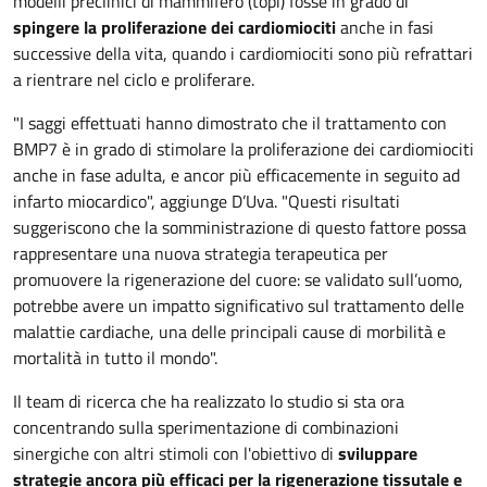
modelli preclinici di mammifero (topi) fosse in grado di
spingere la proliferazione dei cardiomiociti
anche in fasi
successive della vita, quando i cardiomiociti sono più refrattari
a rientrare nel ciclo e proliferare.
"I saggi effettuati hanno dimostrato che il trattamento con
BMP7 è in grado di stimolare la proliferazione dei cardiomiociti
anche in fase adulta, e ancor più efficacemente in seguito ad
infarto miocardico", aggiunge D’Uva. "Questi risultati
suggeriscono che la somministrazione di questo fattore possa
rappresentare una nuova strategia terapeutica per
promuovere la rigenerazione del cuore: se validato sull’uomo,
potrebbe avere un impatto significativo sul trattamento delle
malattie cardiache, una delle principali cause di morbilità e
mortalità in tutto il mondo".
Il team di ricerca che ha realizzato lo studio si sta ora
concentrando sulla sperimentazione di combinazioni
sinergiche con altri stimoli con l'obiettivo di
sviluppare
strategie ancora più efficaci per la rigenerazione tissutale e