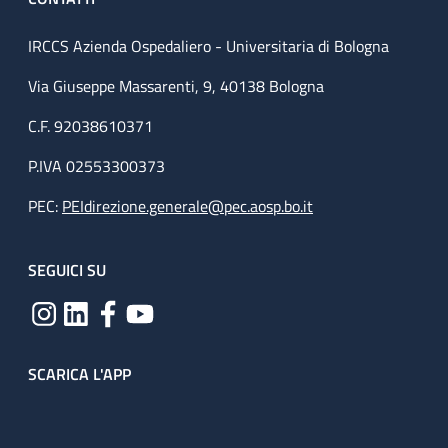
IRCCS Azienda Ospedaliero - Universitaria di Bologna
Via Giuseppe Massarenti, 9, 40138 Bologna
C.F. 92038610371
P.IVA 02553300373
PEC:
PEIdirezione.generale@pec.aosp.bo.it
SEGUICI SU
SCARICA L'APP