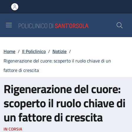
Salta al contenuto principale
Skip to footer content
Briciole di pane
Home
/
Il Policlinico
/
Notizie
/
Rigenerazione del cuore: scoperto il ruolo chiave di un
fattore di crescita
Rigenerazione del cuore:
scoperto il ruolo chiave di
un fattore di crescita
IN CORSIA