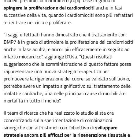
modelli preclinici di mammifero (topi) fosse in grado di
spingere la proliferazione dei cardiomiociti
anche in fasi
successive della vita, quando i cardiomiociti sono più refrattari
a rientrare nel ciclo e proliferare.
"I saggi effettuati hanno dimostrato che il trattamento con
BMP7 è in grado di stimolare la proliferazione dei cardiomiociti
anche in fase adulta, e ancor più efficacemente in seguito ad
infarto miocardico", aggiunge D’Uva. "Questi risultati
suggeriscono che la somministrazione di questo fattore possa
rappresentare una nuova strategia terapeutica per
promuovere la rigenerazione del cuore: se validato sull’uomo,
potrebbe avere un impatto significativo sul trattamento delle
malattie cardiache, una delle principali cause di morbilità e
mortalità in tutto il mondo".
Il team di ricerca che ha realizzato lo studio si sta ora
concentrando sulla sperimentazione di combinazioni
sinergiche con altri stimoli con l'obiettivo di
sviluppare
strategie ancora più efficaci per la rigenerazione tissutale e