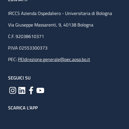
IRCCS Azienda Ospedaliero - Universitaria di Bologna
Via Giuseppe Massarenti, 9, 40138 Bologna
C.F. 92038610371
P.IVA 02553300373
PEC:
PEIdirezione.generale@pec.aosp.bo.it
SEGUICI SU
SCARICA L'APP