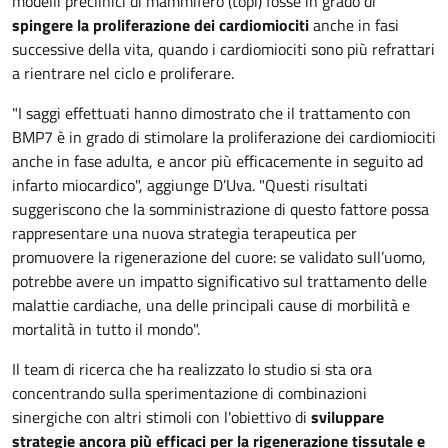
modelli preclinici di mammifero (topi) fosse in grado di
spingere la proliferazione dei cardiomiociti
anche in fasi
successive della vita, quando i cardiomiociti sono più refrattari
a rientrare nel ciclo e proliferare.
"I saggi effettuati hanno dimostrato che il trattamento con
BMP7 è in grado di stimolare la proliferazione dei cardiomiociti
anche in fase adulta, e ancor più efficacemente in seguito ad
infarto miocardico", aggiunge D’Uva. "Questi risultati
suggeriscono che la somministrazione di questo fattore possa
rappresentare una nuova strategia terapeutica per
promuovere la rigenerazione del cuore: se validato sull’uomo,
potrebbe avere un impatto significativo sul trattamento delle
malattie cardiache, una delle principali cause di morbilità e
mortalità in tutto il mondo".
Il team di ricerca che ha realizzato lo studio si sta ora
concentrando sulla sperimentazione di combinazioni
sinergiche con altri stimoli con l'obiettivo di
sviluppare
strategie ancora più efficaci per la rigenerazione tissutale e