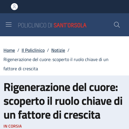
Salta al contenuto principale
Skip to footer content
Briciole di pane
Home
/
Il Policlinico
/
Notizie
/
Rigenerazione del cuore: scoperto il ruolo chiave di un
fattore di crescita
Rigenerazione del cuore:
scoperto il ruolo chiave di
un fattore di crescita
IN CORSIA